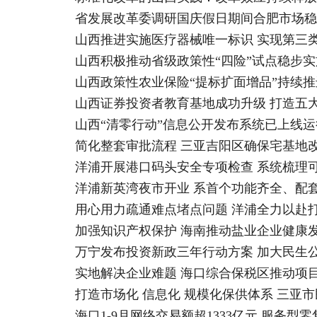
省发展改革委调研国庆假日期间合肥市场稳
山西推进实施医疗器械唯一标识 实现第三
山西积极推动省级政策性“四险”试点稳步实
山西政策性农业保险“提标扩面增品”持续推进
山西证券投资者教育基地成功升级 打造五
山西“清零行动”信息公开发布系统已上线运
简化整套审批流程 三亚吉阳区确保宅基地
洋浦开展港口码头安全专项检查 系统梳理
洋浦新英湾夜市开业 系首个功能齐全、配
用心用力疏通难点堵点问题 洋浦全力以赴
加强知识产权保护 海南推动盐业企业健康
万宁发布投资新政三年行动方案 加大民生
实地解决企业难题 海口综合保税区推动项
打造市场化 信息化 规模化保供体系 三亚
海口1-9月网络交易额超1333亿元 服务型零售