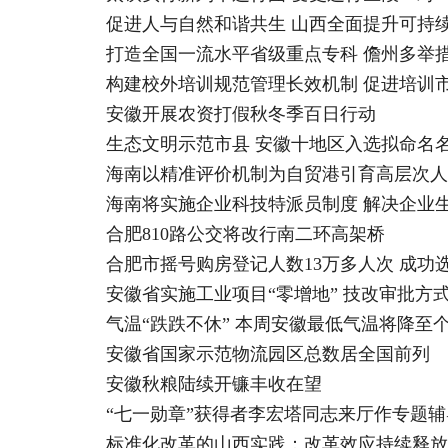
促进人与自然和谐共生 山西全面提升可持
打造全国一流水平省级重点专科 儋州多举
构建校外培训规范管理长效机制 促进培训
安徽开展农资打假秋冬季百日行动
生态文明示范市县 安徽十地区入选拟命名
海南以精准评价机制为自贸港引育高层次人
海南将实施企业科技特派员制度 解决企业
合肥810路公交将改行南二环高架桥
合肥市摇号购房登记人数13万多人次 成功选房
安徽省实施工业项目“零增地” 技改审批方
气温“跌跌不休” 本周安徽最低气温将降至
安徽省国家示范物流园区总数居全国前列
安徽秋粮陆续开镰丰收在望
“七一勋章”获得者李宏塔同志来厅作专题辅
标准化改革的山西实践：改革效应持续释放