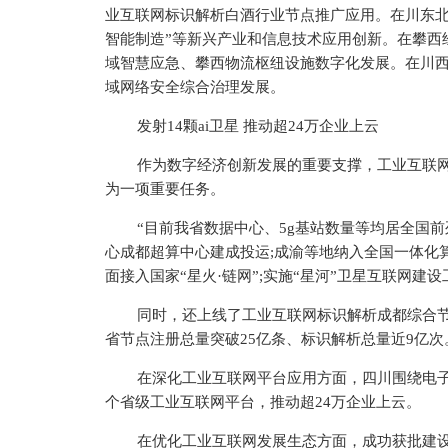
业互联网标识解析白酒行业节点推广应用。在川东北经
智能制造”等新兴产业和信息技术应用创新。在攀西
域智慧应急、攀西物流枢纽设施数字化发展。在川
域网络安全综合治理发展。
发射14颗ai卫星 推动超24万企业上云
作为数字经济创新发展的重要支撑，工业互联
为一项重要任务。
“目前我省数据中心、5g基站数量等均居全国
心成都超算中心建成投运;成渝等地纳入全国一体化
面接入
国家
“星火·链网”;实施“星河”卫星互联网建设
同时，还上线了工业互联网标识解析成都综合
省节点注册总量突破25亿条、标识解析总量
近
9亿次
在深化工业互联网
平
台应用方面，四川围绕电
个省级工业互联网
平
台，推动超24万企业上云。
在优化工业互联网发展生态方面，成功获批建