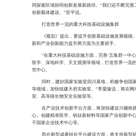
同探索区域协同创新发展新路径。“我们还不断完善
创新载体建设。”苏
平
说。
打造世界一流的重大科技基础设施集群
《规划》提出，要提升创新基础设施发展能级
新和产业创新能力提升两方面为主要抓手。
“在重大科技基础设施方面，完善‘五集群一中心
医学、深地科学、天文观测等领域，打造世界一流
究中心。
同时，建好
国家
实验室四川基地，积极争创
国
等领域，加快组建天府实验室。”李粟璇说，将在网
室、高等级生物安全实验室等。
在产业技术创新
平
台方面，将加快建设川藏铁
心。创建精准医学、钒钛新材料等
国家
产业创新中
干
国家
企业技术中心等。
而在新型成果转化
平
台建设方面，将支持新型