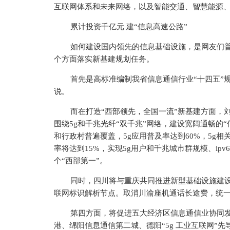
互联网体系和未来网络，以及智能交通、智慧能源
累计
投资
千亿元 建“信息高速公路”
如何建设国内领先的信息基础设施，是网友们
个方面落实新基建规划任务。
首先是高标准编制我省信息通信行业“十四五”规
说。
而在打造“西部领先，全国一流”新基建方面，
围绕5g和千兆光纤“双千兆”网络，建设宽阔通畅的“
和行政村普遍覆盖，5g应用普及率达到60%，5g相
率将达到15%，实现5g用户和千兆城市群规模、i
个“西部第一”。
同时，四川将与重庆共同推进新型基础设施建设
联网标识解析节点。取消川渝座机通话长途费，统
第四方面，将促进五大经济区信息通信业协同
港、绵阳信息通信第二城、德阳“5g 工业互联网”