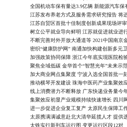
全国机动车保有量达3.9亿辆 新能源汽车保
江苏发布养老方式及服务需求研究报告 将
江苏自贸区首批十佳制度创新成果现场评审
树立公平就业导向鲜明 江苏就促进就业进
不断完善对外开放大通道等 2021中国南
密织“健康防护网” 南通加快构建创新多元
加强政策协同保障 浙江今年底实现医院检
聚焦全域低碳 金华首个“智慧光年”未来示
加大商业网点集聚度 宁波入选全国首批一
推动横琴开发建设 珠海中医药产业集聚效
线上消费潜力不断释放 广东快递业务量今年
集聚效应初显产业规模持续快速增长 四川
进一步促进企业复工复产 太原民生保障工
太原携满满诚意赴北大清华延揽人才 提供选
太铁实行新列车运行图 变更运行区段12对