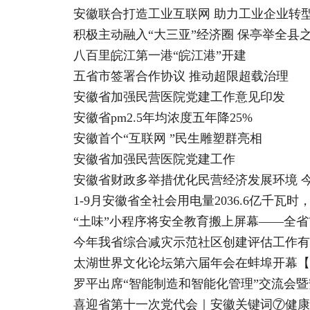
安徽联合打造工业互联网 助力工业企业转
积极主动融入“大三亚”经济圈 保亭举全县
八百里皖江第一港“皖江港”开建
五省市签署合作协议 推动超限超载治理
安徽省加强民营医院党建工作意见印发
安徽省pm2.5年均浓度五年降25%
安徽首个“互联网 ”民生雕塑群亮相
安徽省加强民营医院党建工作
安徽省财政多举措优化民营经济发展环境 今年
1-9月安徽省全社会用电量2036.6亿千瓦时
“土味”小程序将安全教育搬上屏幕——全
今年我省综合减灾示范社区创建评估工作有
太湖世界文化论坛第六届年会在蚌埠开幕【
罗平出席“智能制造和智能化管理”交流会
喜迎省第十一次党代会｜安徽关键词⑦健康