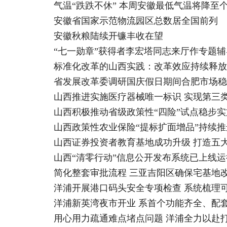
气温“跌跌不休” 本周安徽最低气温将降至
安徽省国家示范物流园区总数居全国前列
安徽秋粮陆续开镰丰收在望
“七一勋章”获得者李宏塔同志来厅作专题辅
标准化改革的山西实践：改革效应持续释放
省发展改革委调研国庆假日期间合肥市场稳
山西推进实施医疗器械唯一标识 实现第三
山西积极推动省级政策性“四险”试点稳步实
山西政策性农业保险“提标扩面增品”持续推进
山西证券投资者教育基地成功升级 打造五
山西“清零行动”信息公开发布系统已上线运
简化整套审批流程 三亚吉阳区确保宅基地
洋浦开展港口码头安全专项检查 系统梳理
洋浦新英湾夜市开业 系首个功能齐全、配
用心用力疏通难点堵点问题 洋浦全力以赴