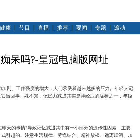
健康
节目
直播
推荐
要闻
专题
滚动
痴呆吗?-皇冠电脑版网址
的加剧、工作强度的增大，人们承受着越来越多的压力。年轻人记
拿它当回事。殊不知，记忆力减退其实是神经症的症状之一，年轻
住昨天的事情?导致记忆减退其中有一小部分的遗传
性
因素，主要
方式引起的。注意生活规律、劳逸结合、精神放松、远离
烟
酒、加