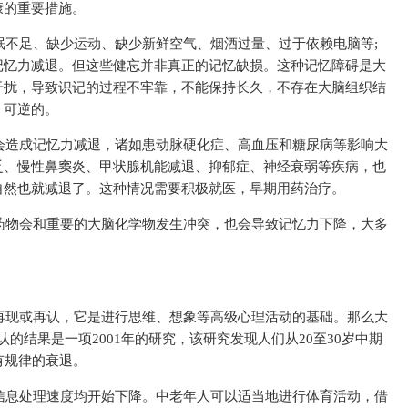
康的重要措施。
眠不足、缺少运动、缺少新鲜空气、
烟
酒过量、过于依赖电脑等;
记忆力减退。但这些健忘并非真正的记忆缺损。这种记忆障碍是大
干扰，导致识记的过程不牢靠，不能保持长久，不存在大脑组织结
、可逆的。
会造成记忆力减退，诸如患动脉硬化症、高血压和糖尿病等影响大
乏、慢
性
鼻窦炎、甲状腺机能减退、抑郁症、神经衰弱等疾病，也
自然也就减退了。这种情况需要积极就医，早期用药治疗。
药物会和重要的大脑化学物发生冲突，也会导致记忆力下降，大多
再现或再认，它是进行思维、想象等高级心理活动的基础。那么大
的结果是一项2001年的研究，该研究发现人们从20至30岁中期
有规律的衰退。
信息处理速度均开始下降。中老年人可以适当地进行体育活动，借