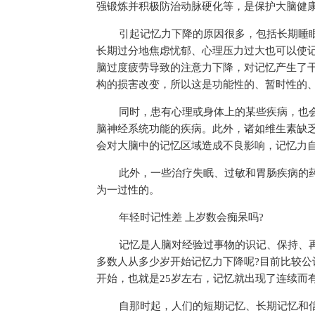
强锻炼并积极防治动脉硬化等，是保护大脑健
引起记忆力下降的原因很多，包括长期睡
长期过分地焦虑忧郁、心理压力过大也可以使
脑过度疲劳导致的注意力下降，对记忆产生了
构的损害改变，所以这是功能
性
的、暂时
性
的
同时，患有心理或身体上的某些疾病，也
脑神经系统功能的疾病。此外，诸如维生素缺
会对大脑中的记忆区域造成不良影响，记忆力
此外，一些治疗失眠、过敏和胃肠疾病的
为一过
性
的。
年轻时记
性
差 上岁数会痴呆吗?
记忆是人脑对经验过事物的识记、保持、
多数人从多少岁开始记忆力下降呢?目前比较公认
开始，也就是25岁左右，记忆就出现了连续而
自那时起，人们的短期记忆、长期记忆和