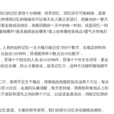
我们的记忆变得十分模糊。经常回忆，回忆得尽可能精细，是锻
这种增强记忆的锻炼你可以每天在入睡之前进行。想象你的一整天
退着走路或说倒话，倒着回顾你一天中的每一时刻。或是回忆一间
窗朝哪开?家具都摆放在哪里?墙上挂有哪些装饰品?暖气片和电灯
。
，人类的短时记忆一次大概只能记住7到9个数字。在规定的时间
比如在3分钟内，背诵圆周率小数点后30位数字：
279;在2分钟内，背诵十个陌生的人名;在10分钟内，背诵十个外文生词等，要反
你的左右脑，防止大脑老化，提高记忆力，这种方法随时随地都可
池”二穴，将两手交叉于脑后，用拇指的指腹腔按压这两个穴位，每次
5至10次后，会感到头脑清醒，每天坚持做。用拇指和食指从上到
位于发际和眉毛之间的两个穴位，以促进血液流动，消除记忆障碍
缓记忆衰退。大量的研究表明，我们的部分记忆存在睡眠依赖
性
，