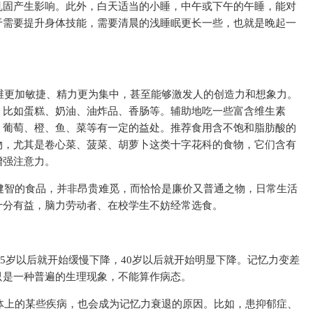
巩固产生影响。此外，白天适当的小睡，中午或下午的午睡，能对
于需要提升身体技能，需要清晨的浅睡眠更长一些，也就是晚起一
维更加敏捷、精力更为集中，甚至能够激发人的创造力和想象力。
，比如蛋糕、奶油、油炸品、香肠等。辅助地吃一些富含维生素
、葡萄、橙、鱼、菜等有一定的益处。推荐食用含不饱和脂肪酸的
物，尤其是卷心菜、菠菜、胡萝卜这类十字花科的食物，它们含有
增强注意力。
健智的食品，并非昂贵难觅，而恰恰是廉价又普通之物，日常生活
十分有益，脑力劳动者、在校学生不妨经常选食。
25岁以后就开始缓慢下降，40岁以后就开始明显下降。记忆力变差
只是一种普遍的生理现象，不能算作病态。
体上的某些疾病，也会成为记忆力衰退的原因。比如，患抑郁症、