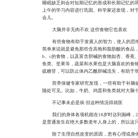
睡眠缺乏则会对短期记忆的形成和长期记忆的
上午的学
习
内容进行巩固。科学家还发现，对
会儿。
大脑并非无肉不欢 这些食物它也喜欢
有些食物有助于发展人的智力，使人的思
简单来说就是避免那些含高饱和脂肪酸的食品
b、c的食物，以及富含胆碱的食物如杏、香蕉
鱼类、坚果等，蔬菜和水果也是大脑喜欢的食
硫糖苷，可以防止体内乙酰胆碱流失，有助于
营养保健专家研究发现，一些有助于补脑
随处可见。比如，牛奶、鸡蛋和鱼类就对大脑
不记事未必是病 但这种情况得就医
我们的身体各项机能在18岁时达到巅峰，
是普通发生在绝大多数老年人身上的，所以这
除了生理自然改变的原因，患有心理或身