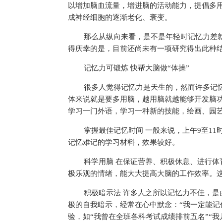
以增加脑血流量，增进脑的活动能力，提倡多
成神经细胞的逐渐老化、衰变。
那么从纵向来看，是不是年轻时记忆力差
得庆幸的是，目前还尚未有一项研究得出此种
记忆力可锻炼 快帮大脑做“体操”
很多人觉得记忆力是天生的，然而许多记
体来说就是要多用脑，越用脑就越能够开发脑
学
习
一门外语，学
习
一种新的技能，绘画、园艺
掌握最佳记忆时间 一般来说，上午9至11
记忆难记的学
习
材料，效果较好。
科学用脑 在保证营养、积极休息、进行
极乐观的情绪，能
大大
提高大脑的工作效率。
积极暗示法 许多人之所以记忆力不佳，
极的自我暗示，经常在心中默念：“我一定能记
验，如“我曾在全班各科考试成绩排前五名”“