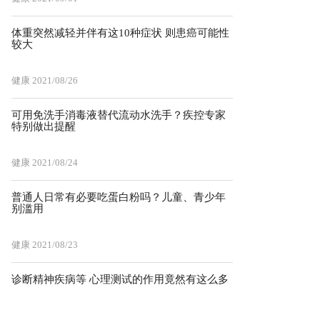
体重突然减轻并伴有这10种症状 则患癌可能性
较大
健康
2021/08/26
可用免洗手消毒液替代流动水洗手？疾控专家
特别做出提醒
健康
2021/08/24
普通人日常有必要吃蛋白粉吗？儿童、青少年
别滥用
健康
2021/08/23
诊断精神疾病等 心理测试的作用竟然有这么多