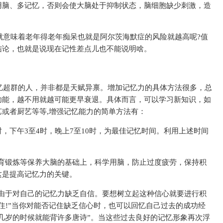
用脑、多记忆，否则会使大脑处于抑制状态，脑细胞缺少刺激，造
就意味着老年得老年痴呆也就是阿尔茨海默症的风险就越高呢?值
结论，也就是说现在记
性
差点儿也不能说明啥。
忆超群的人，并非都是天赋异禀。增加记忆力的具体方法很多，总
功能，越不用就越可能更早衰退。具体而言，可以学
习
新知识，如
或者厨艺等等,增强记忆能力的简单方法有：
时，下午3至4时，晚上7至10时，为最佳记忆时间。利用上述时间
体育锻炼等保养大脑的基础上，科学用脑，防止过度疲劳，保持积
这是提高记忆力的关键。
是由于对自己的记忆力缺乏自信。要想树立起这种信心就要进行积
住!”当你对能否记住缺乏信心时，也可以回忆自己过去的成功经
我几岁的时候就能背许多唐诗”。当这些过去良好的记忆形象再次浮