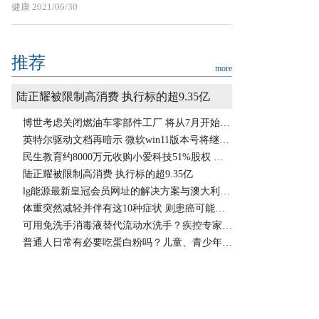
健康
2021/06/30
推荐
more
陆正耀被限制高消费 执行标的超9.35亿
博世考虑关闭燃油车零部件工厂 将从7月开始生产芯片
英特尔驱动文档再暗示 微软win11版本号将继续定名为21h2
民生教育约8000万元收购小爱科技51%股权 形成“招培就”一体化教育服务平台
陆正耀被限制高消费 执行标的超9.35亿
lg能源最新皇冠会员网址的解决方案与澳大利亚锂矿商签署氢氧化锂供应协议 最初期限为5年
体重突然减轻并伴有这10种症状 则患癌可能性较大
可用免洗手消毒液替代流动水洗手？疾控专家特别做出提醒
普通人日常有必要吃蛋白粉吗？儿童、青少年别滥用