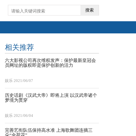
搜索
相关推荐
六大影视公司再次维权发声：保护最新皇冠会
员网址的版权即是保护创新的活力
娱乐
2021/06/07
历史话剧《汉武大帝》即将上演 以汉武帝诸个
梦境为贯穿
娱乐
2021/06/04
完善艺衔队伍保持高水准 上海歌舞团连摘三
朵“金荷花”