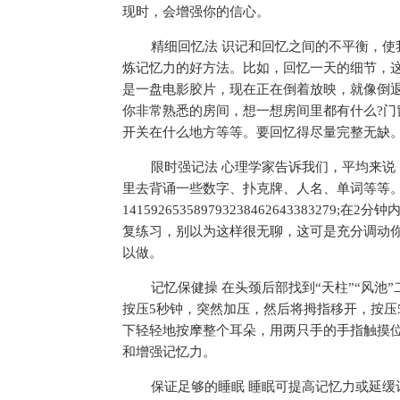
现时，会增强你的信心。
精细回忆法 识记和回忆之间的不
平
衡，使
炼记忆力的好方法。比如，回忆一天的细节，
是一盘电影胶片，现在正在倒着放映，就像倒
你非常熟悉的房间，想一想房间里都有什么?门
开关在什么地方等等。要回忆得尽量完整无缺
限时强记法 心理学家告诉我们，
平
均来说
里去背诵一些数字、
扑克牌
、人名、单词等等。
141592653589793238462643383
复练
习
，别以为这样很无聊，这可是充分调动
以做。
记忆保健操 在头颈后部找到“天柱”“风
按压5秒钟，突然加压，然后将拇指移开，按压
下轻轻地按摩整个耳朵，用两只手的手指触摸
和增强记忆力。
保证足够的睡眠 睡眠可提高记忆力或延