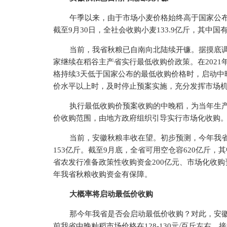
午季以来，由于市场小麦价格始终高于国家公
截至9月30日，全社会收购小麦133.9亿斤，其中国
当前，我省秋粮已自南向北陆续开镰。据摸底
家继续在稻谷主产省实行最低收购价政策。在2021年1
格持续3天低于国家公布的最低收购价格时，启动中
价水平以上时，及时停止预案实施，充分发挥市场
执行最低收购价预案收购的中晚稻，为当年生
价收购范围，由地方政府组织引导实行市场化收购
当前，安徽秋粮丰收在望。初步预测，今年我省
153亿斤。截至9月底，全省可用空仓容620亿斤，
省农发行准备政策性收购资金200亿元、市场化收
年我省秋粮收购资金有保障。
大概率将启动最低价收购
那今年我省是否会启动最低价收购？对此，安
前我省中晚籼稻市场价格在128-130元/百斤左