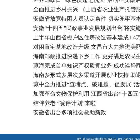
世界邮政日 “绿色快递进机关”活动在安徽
全面推进乡村振兴 《山西省农业生产托管服
安徽省放宽特困人员认定条件 切实兜牢基
安徽“十四五”民政事业发展规划出台 将实施
上半年山西省棚户区住房改造基本建成1.4万套
对闲置宅基地改造升级 文昌市大力推进美
海南邮政推进快递下乡工作 更好满足农民
琼海完成首单知识产权质押业务 成功诠释
海南多形式多层次多渠道开展创业扶持 助退
琼中全力推进“查堵点、破难题、促发展”活
加强革命文物保护利用 江西省出台“十四五
结伴养老 “皖伴计划”来啦
安徽省出台多项社会救助新政
联系皇冠电脑版网址:82 98 75
9@