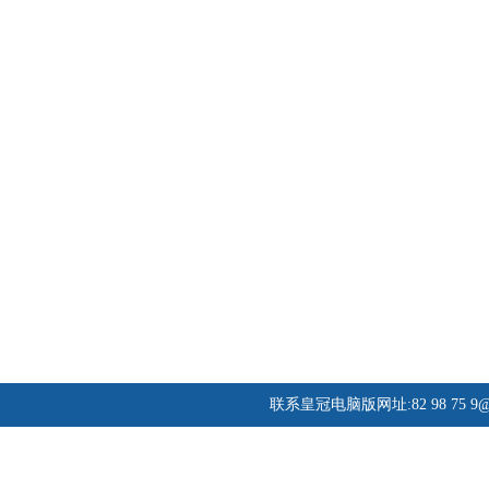
联系皇冠电脑版网址:82 98 75
9@
页游网 - 关于最新皇冠会员网址 - 皇冠电脑版网址的联系方式 