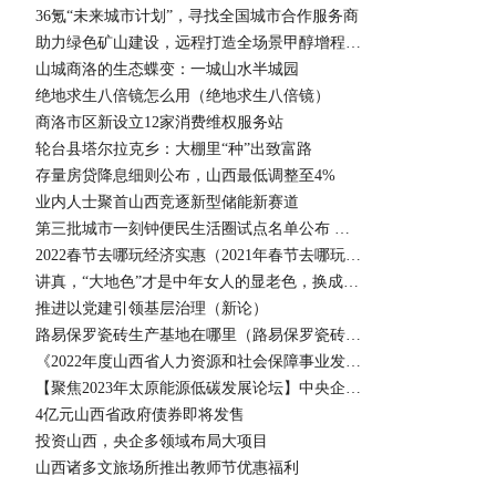
36氪“未来城市计划”，寻找全国城市合作服务商
助力绿色矿山建设，远程打造全场景甲醇增程动力链最新皇冠会员网址的解决方案
山城商洛的生态蝶变：一城山水半城园
绝地求生八倍镜怎么用（绝地求生八倍镜）
商洛市区新设立12家消费维权服务站
轮台县塔尔拉克乡：大棚里“种”出致富路
存量房贷降息细则公布，山西最低调整至4%
业内人士聚首山西竞逐新型储能新赛道
第三批城市一刻钟便民生活圈试点名单公布 山西1市入选
2022春节去哪玩经济实惠（2021年春节去哪玩比较好）
讲真，“大地色”才是中年女人的显老色，换成另外3种，减龄显白
推进以党建引领基层治理（新论）
路易保罗瓷砖生产基地在哪里（路易保罗瓷砖怎么样）
《2022年度山西省人力资源和社会保障事业发展统计公报》发布
【聚焦2023年太原能源低碳发展论坛】中央企业助力山西产业低碳转型项目对接会召开
4亿元山西省政府债券即将发售
投资山西，央企多领域布局大项目
山西诸多文旅场所推出教师节优惠福利