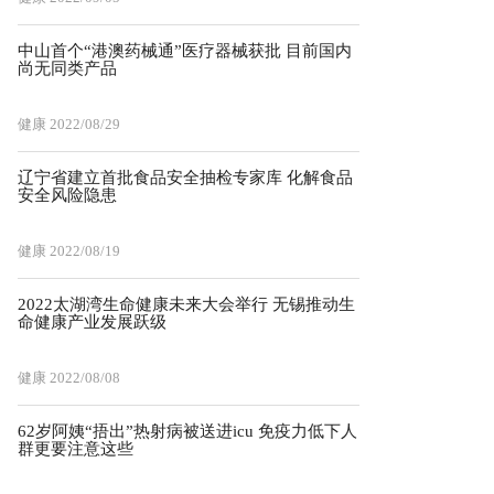
中山首个“港澳药械通”医疗器械获批 目前国内
尚无同类产品
健康
2022/08/29
辽宁省建立首批食品安全抽检专家库 化解食品
安全风险隐患
健康
2022/08/19
2022太湖湾生命健康未来大会举行 无锡推动生
命健康产业发展跃级
健康
2022/08/08
62岁阿姨“捂出”热射病被送进icu 免疫力低下人
群更要注意这些