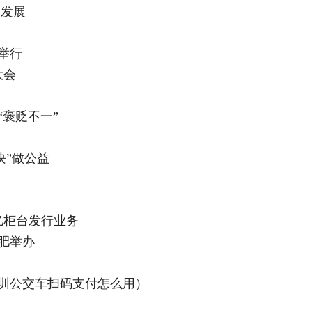
量发展
举行
大会
褒贬不一”
块”做公益
亿柜台发行业务
肥举办
圳公交车扫码支付怎么用）