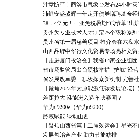
注意防范！商洛市气象台发布24小时
浦银安盛盛晖一年定开债券增聘基金经
38．4亿元！三亚免税暑期“成绩单”出
贵州为专业技术人才制定25个职称系列
贵州省第十届慈善项目 推介会在六盘
山西品牌中华行文化贸易专场亮相文贸
【走进厦门投洽会】我省14家企业组
省市场监管局出台硬核举措 “护航”经
省发展改革委：积极探索新机制 完善
【聚焦2023年太原能源低碳发展论坛】我
差距拉大 谁能进入造车决赛圈？
华为u9200e（华为u9200）
路域赋能 绿动山西
【聚焦山西省第十二届残运会】星光不
发展氢冶金产业 助力节能减排