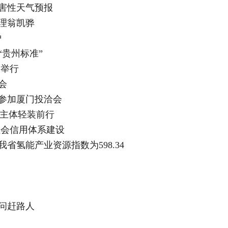
灾害性天气预报
理翁凯骅
炉
“贵州标准”
水举行
会
团参加厦门投洽会
营主体轻装前行
社会信用体系建设
省氢能产业资源指数为598.34
问赶路人