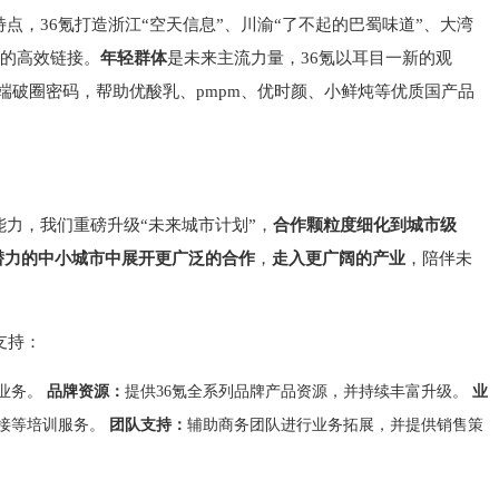
点，36氪打造浙江“空天信息”、川渝“了不起的巴蜀味道”、大湾
源的高效链接。
年轻群体
是未来主流力量，36氪以耳目一新的观
端破圈密码，帮助优酸乳、pmpm、优时颜、小鲜炖等优质国产品
力，我们重磅升级“未来城市计划”，
合作颗粒度细化到城市级
潜力的中小城市中展开更广泛的合作
，
走入更广阔的产业
，陪伴未
支持：
作业务。
品牌资源：
提供36氪全系列品牌产品资源，并持续丰富升级。
业
接等培训服务。
团队支持：
辅助商务团队进行业务拓展，并提供销售策