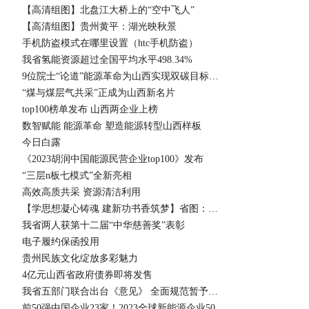
【高清组图】北盘江大桥上的“空中飞人”
【高清组图】贵州黄平：湖光映秋景
手机防盗模式在哪里设置（htc手机防盗）
我省氢能资源超过全国平均水平498.34%
9位院士“论道”能源革命为山西实现双碳目标添“智力”
“煤与煤层气共采”正成为山西新名片
top100榜单发布 山西两企业上榜
数智赋能 能源革命 塑造能源转型山西样板
今日白露
《2023胡润中国能源民营企业top100》发布
“三层n板七模式”全新亮相
高效高质共采 资源清洁利用
【学思想凝心铸魂 建新功书香筑梦】省图：让阅读走进千家万户
我省两人获第十二届“中华慈善奖”表彰
电子履约保函投用
贵州民族文化绽放多彩魅力
4亿元山西省政府债券即将发售
我省五部门联合出台《意见》 全面规范暂予监外执行社区矫正对象病情复查工作
前50强中国企业23家！2023全球新能源企业500强榜单发布