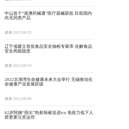
中山首个“港澳药械通”医疗器械获批 目前国内
尚无同类产品
健康
2022/08/29
辽宁省建立首批食品安全抽检专家库 化解食品
安全风险隐患
健康
2022/08/19
2022太湖湾生命健康未来大会举行 无锡推动生
命健康产业发展跃级
健康
2022/08/08
62岁阿姨“捂出”热射病被送进icu 免疫力低下人
群更要注意这些