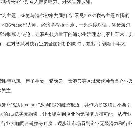
区域传统企业打造人群影响力、升级品牌认知。
来”为主题，36氪与海尔智家共同打造“看见2033”联合主题直播项
同36氪ceo冯大刚、经济学教授香帅，一起深度对话，体验海尔
践经验和方法论，诠释科技力量下的海尔生活理念与家居艺术，共
角，在对智慧科技行业的全面剖析的同时，抛出“引领新十年大
持续跟踪弘玑、巨子生物、紫为云、雪浪云等区域潜伏独角兽企业及
本关注。
服务商“弘玑cyclone”从a轮起的融资报道，其作为超级项目不断引
额最大的1.5亿美元融资，让市场看到企业的无限潜力和可能。从行业
、行业大咖同台链接等角度，逐步让市场看到企业无限潜力和行业