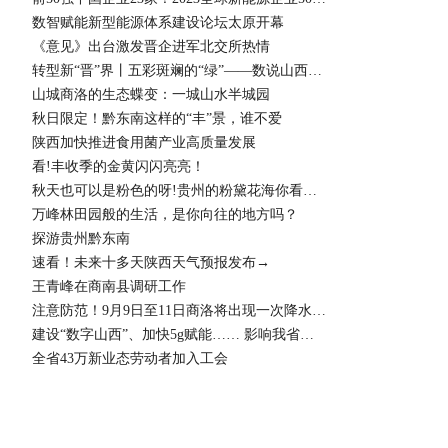
数智赋能新型能源体系建设论坛太原开幕
《意见》出台激发晋企进军北交所热情
转型新“晋”界丨五彩斑斓的“绿”——数说山西能源绿色转型新成效
山城商洛的生态蝶变：一城山水半城园
秋日限定！黔东南这样的“丰”景，谁不爱
陕西加快推进食用菌产业高质量发展
看!丰收季的金黄闪闪亮亮！
秋天也可以是粉色的呀!贵州的粉黛花海你看了吗?
万峰林田园般的生活，是你向往的地方吗？
探游贵州黔东南
速看！未来十多天陕西天气预报发布→
王青峰在商南县调研工作
注意防范！9月9日至11日商洛将出现一次降水天气过程
建设“数字山西”、加快5g赋能…… 影响我省互联网发展十件大事发布
全省43万新业态劳动者加入工会