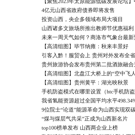
【聚焦2023年太原能源低碳发展论坛
4亿元山西省政府债券即将发售
投资山西，央企多领域布局大项目
山西诸多文旅场所推出教师节优惠福利
未来一周天气如何？商洛市气象台最新
【高清组图】毕节纳雍：秋来丰景好
引客入黔！服贸会上 贵州对外发布全
贵州旅游协会发布贵州第二批酒旅融合
【高清组图】北盘江大桥上的“空中飞人
【高清组图】贵州黄平：湖光映秋景
手机防盗模式在哪里设置（htc手机防
我省氢能资源超过全国平均水平498.34
9位院士“论道”能源革命为山西实现双碳
“煤与煤层气共采”正成为山西新名片
top100榜单发布 山西两企业上榜