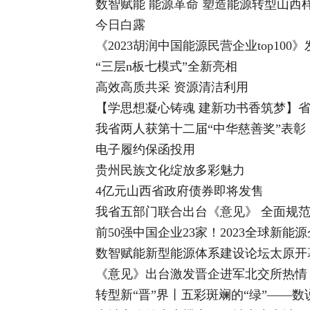
数智赋能 能源革命 塑造能源转型山西
今日白露
《2023胡润中国能源民营企业top100》
“三层n板七模式”全新亮相
高效高质共采 资源清洁利用
【学思想凝心铸魂 建新功书香筑梦】
我省两人获第十二届“中华慈善奖”表彰
电子履约保函投用
贵州民族文化绽放多彩魅力
4亿元山西省政府债券即将发售
我省五部门联合出台《意见》 全面规
前50强中国企业23家！2023全球新能
数智赋能新型能源体系建设论坛太原开
《意见》出台激发晋企进军北交所热情
转型新“晋”界丨五彩斑斓的“绿”——