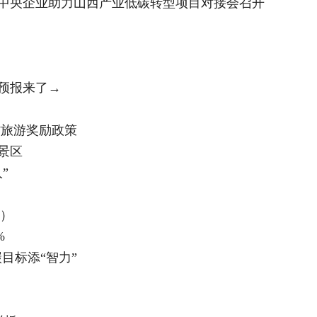
】中央企业助力山西产业低碳转型项目对接会召开
预报来了→
省旅游奖励政策
景区
”
盗）
%
目标添“智力”