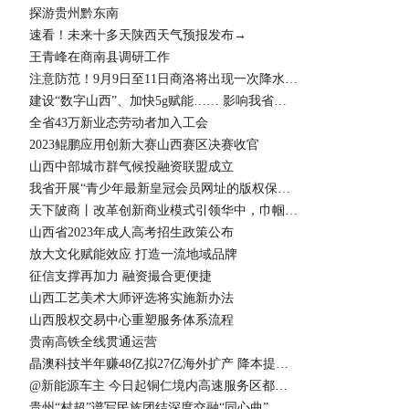
探游贵州黔东南
速看！未来十多天陕西天气预报发布→
王青峰在商南县调研工作
注意防范！9月9日至11日商洛将出现一次降水天气过程
建设“数字山西”、加快5g赋能…… 影响我省互联网发展十件大事发布
全省43万新业态劳动者加入工会
2023鲲鹏应用创新大赛山西赛区决赛收官
山西中部城市群气候投融资联盟成立
我省开展“青少年最新皇冠会员网址的版权保护季”行动
天下陂商丨改革创新商业模式引领华中，巾帼之花带领商业航母劈波斩浪
山西省2023年成人高考招生政策公布
放大文化赋能效应 打造一流地域品牌
征信支撑再加力 融资撮合更便捷
山西工艺美术大师评选将实施新办法
山西股权交易中心重塑服务体系流程
贵南高铁全线贯通运营
晶澳科技半年赚48亿拟27亿海外扩产 降本提质四年半研发投入累计超120亿
@新能源车主 今日起铜仁境内高速服务区都能充电!
贵州“村超”谱写民族团结深度交融“同心曲”