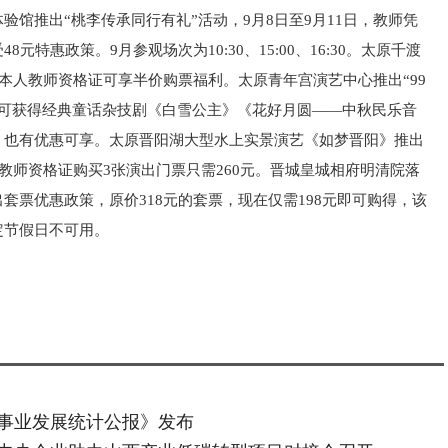
馆推出“桃李传承同行有礼”活动，9月8日至9月11日，教师凭
特惠政策。9月参观场次为10:30、15:00、16:30。太原千渡
凭本人教师资格证可享半价购票福利。太原青年宫演艺中心推出“99
即可获得经典童话杂技剧《白雪公主》《花好月圆——中秋民乐音
也有优惠可享。太原晋阳湖大型水上实景演艺《如梦晋阳》推出
教师资格证购买3张演出门票只需260元。晋城皇城相府明清院落
套票优惠政策，原价318元的套票，现在仅需198元即可购得，该
定节假日不可用。
障事业发展统计公报》发布