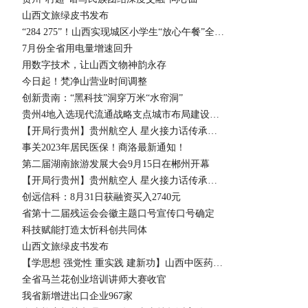
山西文旅绿皮书发布
“284 275”！山西实现城区小学生“放心午餐”全覆盖
7月份全省用电量增速回升
用数字技术，让山西文物神韵永存
今日起！梵净山营业时间调整
创新贵南：“黑科技”洞穿万米“水帘洞”
贵州4地入选现代流通战略支点城市布局建设名单
【开局行贵州】贵州航空人 星火接力话传承② | 试飞时刻，是他人生的高光点
事关2023年居民医保！商洛最新通知！
第二届湖南旅游发展大会9月15日在郴州开幕
【开局行贵州】贵州航空人 星火接力话传承③ | 左崧磊：赓续“三线精神” 青春逐梦蓝天
创远信科：8月31日获融资买入2740元
省第十二届残运会会徽主题口号宣传口号确定
科技赋能打造太忻科创共同体
山西文旅绿皮书发布
【学思想 强党性 重实践 建新功】山西中医药大学附属医院——“对症下药”务求实效 优质医疗服务百姓
全省马兰花创业培训讲师大赛收官
我省新增进出口企业967家