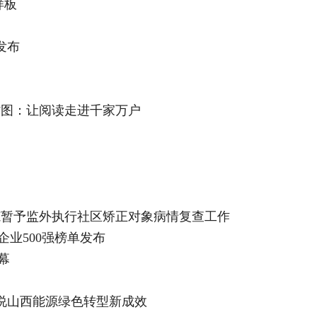
样板
发布
省图：让阅读走进千家万户
范暂予监外执行社区矫正对象病情复查工作
源企业500强榜单发布
幕
数说山西能源绿色转型新成效