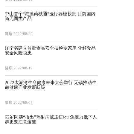
中山首个“港澳药械通”医疗器械获批 目前国内
尚无同类产品
健康
2022/08/29
辽宁省建立首批食品安全抽检专家库 化解食品
安全风险隐患
健康
2022/08/19
2022太湖湾生命健康未来大会举行 无锡推动生
命健康产业发展跃级
健康
2022/08/08
62岁阿姨“捂出”热射病被送进icu 免疫力低下人
群更要注意这些