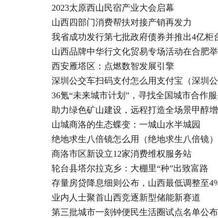
2023太原西山民宿产业大会启幕
山西四部门消费帮扶对接产销再发力
我省成功发行第七批政府债券并推出4亿柜
山西品牌中华行文化贸易专场活动在合肥举
西安雁塔区：点燃数智发展引擎
深圳公交车扫码支付怎么用支付宝（深圳公
36氪“未来城市计划”，寻找全国城市合作
助力绿色矿山建设，远程打造全场景甲醇增
山城商洛的生态蝶变：一城山水半城园
绝地求生八倍镜怎么用（绝地求生八倍镜）
商洛市区新设立12家消费维权服务站
轮台县塔尔拉克乡：大棚里“种”出致富路
存量房贷降息细则公布，山西最低调整至4
业内人士聚首山西竞逐新型储能新赛道
第三批城市一刻钟便民生活圈试点名单公布