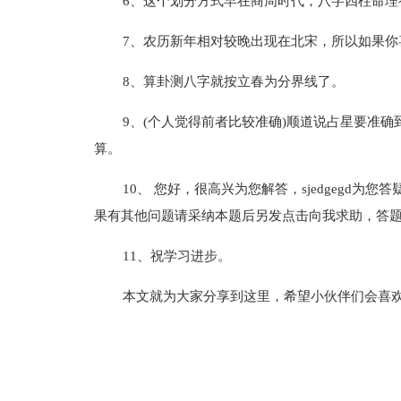
6、这个划分方式早在商周时代，八字四柱命理
7、农历新年相对较晚出现在北宋，所以如果你
8、算卦测八字就按立春为分界线了。
9、(个人觉得前者比较准确)顺道说占星要准
算。
10、 您好，很高兴为您解答，sjedgegd
果有其他问题请采纳本题后另发点击向我求助，答
11、祝学习进步。
本文就为大家分享到这里，希望小伙伴们会喜
标签：