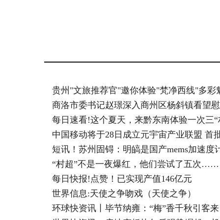
标签：
贵州"文旅推荐官"邀你体验"梵净西线"多彩
商洛市委书记赵璟深入商州区杨斜镇看望慰
每日速看!这个夏天，来黔东南体验一次三“
中国移动将于28日成立元宇宙产业联盟 首
短讯！苏州固锝：明皜是国产mems加速度
“村超”不是一夜爆红，他们尝试了五次……
每日快报!点赞！已实现产值146亿元
世界信息:天使之争吻戏（天使之争）
环球快资讯丨毕节纳雍：“梅”香千秋引客来