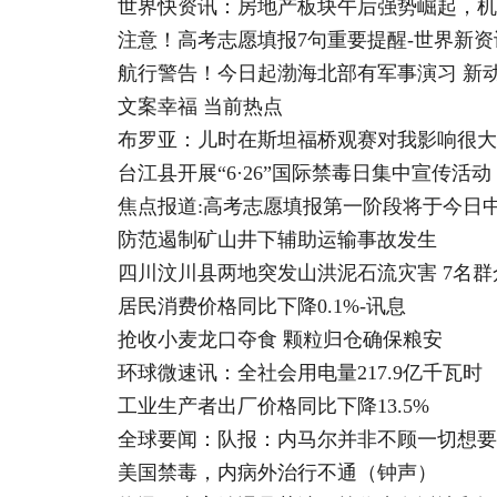
世界快资讯：房地产板块午后强势崛起，机
注意！高考志愿填报7句重要提醒-世界新资
航行警告！今日起渤海北部有军事演习 新
文案幸福 当前热点
布罗亚：儿时在斯坦福桥观赛对我影响很大
台江县开展“6·26”国际禁毒日集中宣传活动
焦点报道:高考志愿填报第一阶段将于今日
防范遏制矿山井下辅助运输事故发生
四川汶川县两地突发山洪泥石流灾害 7名群
居民消费价格同比下降0.1%-讯息
抢收小麦龙口夺食 颗粒归仓确保粮安
环球微速讯：全社会用电量217.9亿千瓦时
工业生产者出厂价格同比下降13.5%
全球要闻：队报：内马尔并非不顾一切想要
美国禁毒，内病外治行不通（钟声）