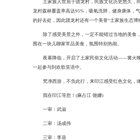
土家族人世居于团龙村，民族文化历史悠久，
龙村森林覆盖率高达95%，吸氧洗肺，健身康体，
的好去处，因此团龙村还有一个美誉“土家族生态博
除了感受美景之外，一定不能错过当地的美食，
围在一块儿聊家常品美食，氛围特别热闹。
夜幕降临，开启了土家民俗文化活动——篝火
一起参与到欢歌笑语中。
梵净西游，不负此行，来印江感受红色文化，
我在印江等您！(麻占江 饶娜)
一审：武淑
二审：汤成伟
三审：李蓓