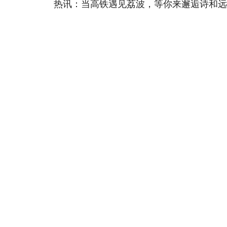
热讯：当高铁遇见荔波，等你来邂逅诗和远