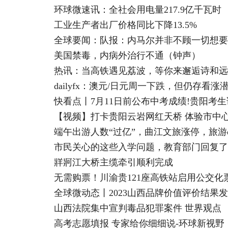
环球微速讯：全社会用电量217.9亿千瓦时
工业生产者出厂价格同比下降13.5%
全球要闻：队报：内马尔并非不顾一切想要
美国禁毒，内病外治行不通（钟声）
热讯：当高铁遇见荔波，等你来邂逅诗和远
dailyfx：澳元/日元周一下跌，但仍存看
快看点丨7月11日前公布中考成绩!贵阳考
【视频】打卡贵阳云岩网红天桥 体验市中心
端午出游人数“过亿”，曲江文旅涨停，旅游etf
市民关心的这些入学问题，教育部门回复了
牂牁江大桥主缆牵引顺利完成
无需购票！川渝贵121座高铁站启用公交化
全球微动态丨2023山西品牌价值评价结果
山西法院集中宣判毒品犯罪案件 世界观点
高考志愿填报 专家给你细细说-环球新视野