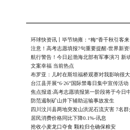
环球快资讯丨毕节纳雍：“梅”香千秋引客来
注意！高考志愿填报7句重要提醒-世界新资
航行警告！今日起渤海北部有军事演习 新
文案幸福 当前热点
布罗亚：儿时在斯坦福桥观赛对我影响很大
台江县开展“6·26”国际禁毒日集中宣传活动
焦点报道:高考志愿填报第一阶段将于今日
防范遏制矿山井下辅助运输事故发生
四川汶川县两地突发山洪泥石流灾害 7名群
居民消费价格同比下降0.1%-讯息
抢收小麦龙口夺食 颗粒归仓确保粮安