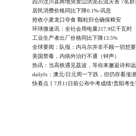
四川汶川县两地突发山洪泥石流灾害 7名群
居民消费价格同比下降0.1%-讯息
抢收小麦龙口夺食 颗粒归仓确保粮安
环球微速讯：全社会用电量217.9亿千瓦时
工业生产者出厂价格同比下降13.5%
全球要闻：队报：内马尔并非不顾一切想要
美国禁毒，内病外治行不通（钟声）
热讯：当高铁遇见荔波，等你来邂逅诗和远
dailyfx：澳元/日元周一下跌，但仍存看
快看点丨7月11日前公布中考成绩!贵阳考