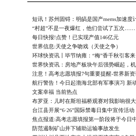
短讯！苏州固锝：明皜是国产mems加速度
“村超”不是一夜爆红，他们尝试了五次……
每日快报!点赞！已实现产值146亿元
世界信息:天使之争吻戏（天使之争）
环球快资讯丨毕节纳雍：“梅”香千秋引客来
世界快资讯：房地产板块午后强势崛起，机
注意！高考志愿填报7句重要提醒-世界新资
航行警告！今日起渤海北部有军事演习 新
文案幸福 当前热点
布罗亚：儿时在斯坦福桥观赛对我影响很大
台江县开展“6·26”国际禁毒日集中宣传活动
焦点报道:高考志愿填报第一阶段将于今日
防范遏制矿山井下辅助运输事故发生