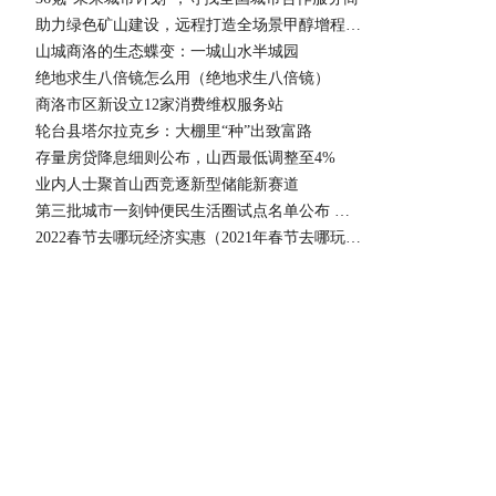
助力绿色矿山建设，远程打造全场景甲醇增程动力链最新皇冠会员网址的解决方案
山城商洛的生态蝶变：一城山水半城园
绝地求生八倍镜怎么用（绝地求生八倍镜）
商洛市区新设立12家消费维权服务站
轮台县塔尔拉克乡：大棚里“种”出致富路
存量房贷降息细则公布，山西最低调整至4%
业内人士聚首山西竞逐新型储能新赛道
第三批城市一刻钟便民生活圈试点名单公布 山西1市入选
2022春节去哪玩经济实惠（2021年春节去哪玩比较好）