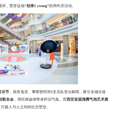
键词，贯穿这场
“别来
5 young”
的周年庆活动。
音乐节
，就有鬼否、摩斯密码等8支乐队登
台献唱，吸引全城乐迷
粉丝歌友会
，用经典旋律带来怀旧气氛。而
西安首届沸腾气泡艺术展
，打破人与人之间的社交壁垒。