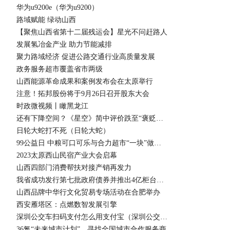
华为u9200e（华为u9200）
路域赋能 绿动山西
【聚焦山西省第十二届残运会】星光不问赶路人
发展氢冶金产业 助力节能减排
聚力路域经济 促进公路交通行业高质量发展
政务服务超市覆盖省市两级
山西能源革命成果和案例发布会在太原举行
注意！拓邦股份将于9月26日召开股东大会
时政微视频丨瞰黑龙江
还有下降空间？《星空》简中评价跌至“褒贬不一”
日轮大蛇打不死（日轮大蛇）
99公益日 中粮可口可乐与合力超市“一块”做公益
2023太原西山民宿产业大会启幕
山西四部门消费帮扶对接产销再发力
我省成功发行第七批政府债券并推出4亿柜台发行业务
山西品牌中华行文化贸易专场活动在合肥举办
西安雁塔区：点燃数智发展引擎
深圳公交车扫码支付怎么用支付宝（深圳公交车扫码支付怎么用）
36氪“未来城市计划”，寻找全国城市合作服务商