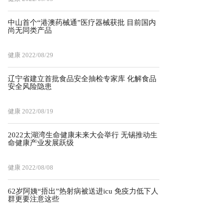
中山首个“港澳药械通”医疗器械获批 目前国内
尚无同类产品
健康
2022/08/29
辽宁省建立首批食品安全抽检专家库 化解食品
安全风险隐患
健康
2022/08/19
2022太湖湾生命健康未来大会举行 无锡推动生
命健康产业发展跃级
健康
2022/08/08
62岁阿姨“捂出”热射病被送进icu 免疫力低下人
群更要注意这些