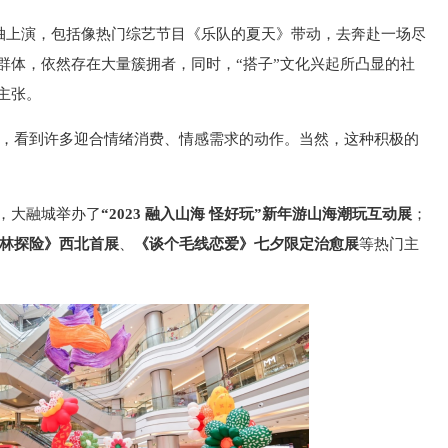
轴上演，包括像热门综艺节目《乐队的夏天》带动，去奔赴一场尽
群体，依然存在大量簇拥者，同时，“搭子”文化兴起所凸显的社
主张。
动，看到许多迎合情绪消费、情感需求的动作。当然，这种积极的
热，大融城举办了
“2023 融入山海 怪好玩”新年游山海潮玩互动展
；
林探险》西北首展
、
《谈个毛线恋爱》七夕限定治愈展
等热门主