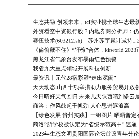
生态共融 创领未来，tcl实业携全球生态
外资看空中资银行股？内地券商分析师：仍
赛伍技术(603212.sh)：苏州苏宇累计减持1
《偷偷藏不住》“轩薇”合体，kkworld 202
黑龙江省气象台发布暴雨红色预警
我省九大重点领域开展科技创新
最资讯丨元代28宿彩塑“走出深闺”
天天动态:山西十项举措助力服务贸易开放
今日晴好天气回归 未来几天陕西晴到多云最
商洛：作风鼓起千帆劲 人心思进逐浪高
【绿色发展 贵州实践】一组图片 晒晒普定石
商洛2所学校被认定为“省级示范高中”|速递
2023年生态文明贵阳国际论坛首设青年分