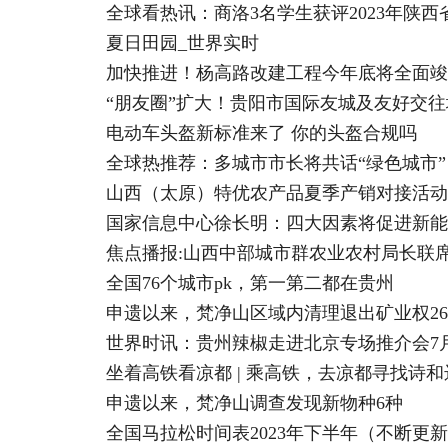
全球看热讯：商洛3名学生获评2023年陕西
夏日田园_世界实时
加快推进！杨高路改建工程今年底将全面竣
“朋友圈”扩大！贵阳市国际友城及友好交往
电动车头盔新标准来了 你的头盔合规吗
全球热推荐：多城市市长将共话“绿色城市”
山西（太原）特优农产品夏季产销对接活动
国家信息中心徐长明：四大因素将促进新能
焦点播报:山西中部城市群农业农村局长联
全国76个城市pk，第一第二都在贵州
申遗以来，梵净山区域内清理退出矿业权26
世界时讯：贵州辣椒走进北京专场推介会7
坐着高铁看凉都 | 乘高铁，去凉都寻找诗和
申遗以来，梵净山调查发现新物种6种
全国马拉松时间表2023年下半年（不断更