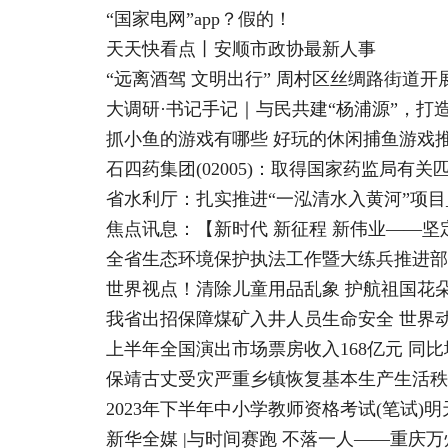
“国家电网”app？假的！
天天快看点丨安顺市政协最新人事
“远离酒驾 文明出行” 周村区丝绸路街道
大调研·书记手记｜与民共建“杨浦源”，打
抓小鱼的游戏有哪些 好玩的休闲捕鱼游戏
石四药集团(02005)：取得国家药监局有
省水利厅：扎实推进“一泓清水入黄河”项目
全省生态环境保护执法工作暨大练兵推进部
世界视点！清除儿童用品乱象 护航祖国花
我省出招保障煤矿入井人员生命安全 世界
上半年全国演出市场票房收入168亿元 同比增
保靖古丈受灾严重乡镇恢复基本生产生活秩
2023年下半年中小学教师资格考试(笔试)
新华全媒 |与时间赛跑 不落一人——重庆