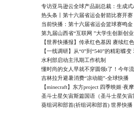
专访亚马逊云全球产品副总裁：生成式
热头条丨第十六届省运会射箭比赛开赛
当前快播：第十六届省运会篮球赛鸣金
第九届山西省“互联网 ”大学生创新创
【世界快播报】传承红色基因 赓续红
【一线调研】从“0”到“540”的精彩蝶变
水利部启动主汛期工作机制
懂时尚的女人早就不穿圆领t了！今年流
吉林拉升避暑消费“凉动能”-全球快播
【minecraft】东方project 四季映姬·
圣斗士星矢宙斯篇国语（圣斗士星矢宙
葵组词和部首(祈组词和部首) 世界快播