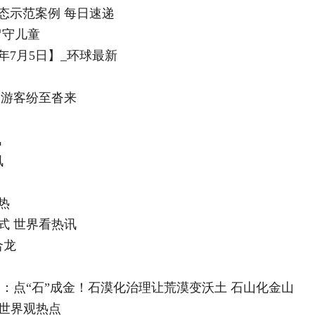
态示范案例 每日速递
留守儿童
年7月5日】_环球最新
 游客纷至沓来
讯
讯
热
式 世界看热讯
合龙
：点“石”成金！石漠化治理让荒漠变沃土 石山化金山
 世界观热点