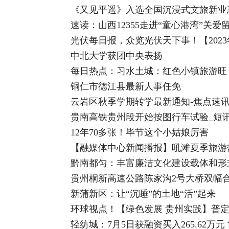
《又见平遥》入选全国沉浸式文旅新业
速读：山西12355走进“童心港湾”关爱
光伏每日报，众览光伏天下事！【2023
中北大学获团中央表扬
每日热点：习水土城：红色小镇旅游旺
铜仁市德江县最新人事任免
云岩区秋季学期转学最新通知-焦点速
贵南高铁贵州段开始按图行车试验_短
12年70多张！毕节这个小姑娘厉害
【融媒体中心新闻播报】吼滩夏季旅游
黔南都匀：丰富廉洁文化建设载体和形
贵州桐新高速公路陈家沟2号大桥双幅
新蒲新区：让“沉睡”的土地“活”起来
环球视点！【绿色发展 贵州实践】普定
轻纺城：7月5日获融资买入265.62万元