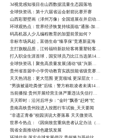
3d视觉感知项目在山西数据流量生态园落地
全球快资讯：第十六届省运会射箭比赛开赛
山西彩塑壁画（泽州万像）全国巡展在并启动 环球焦点
环球观热点：世界经济恢复持续面临“通胀-加息-金融紧缩”压力
码高机器人少儿编程教育的加盟前景如何？
非标市场风起，富德生命“臻享保”竞逐新蓝海
主打旗舰品质，江铃福特新款轻客将重塑轻客市场新标杆
打入职业生涯首球，国安球员乃比江当选第14轮最佳球员|每日热议
全球快资讯丨聚焦高质量发展|涌动“镇”兴新动能——从专业镇博览会看山西转型新路
贵州省首届中小学劳动教育实践技能省级竞赛开幕
天天热消息：更大范围 更宽领域 更深层次！这场论坛将再推广“两山”理念
“男孩被逼吃粪便”后续：警方称欺凌者未满14周岁
当前播报:贵州开展经营主体严重违法失信行为专项治理行动
天天即时：沿河后坪乡：“金叶”飘香“赶烤”忙
贵南高铁贵州段进入按图行车试验_天天要闻
“非遗正青春”校园演说大赛落幕 天天微资讯
世界今热点：《因病致贫重病患者认定办法（试行）》印发
我省全面推动绿色建筑发展
环球信息:落实全球发展倡议 贵州将与哥伦比亚纳里尼奥省建立友好省