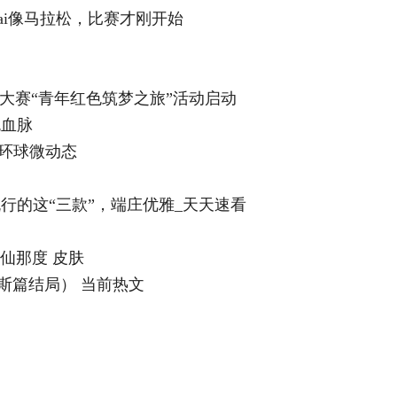
ai像马拉松，比赛才刚开始
业大赛“青年红色筑梦之旅”活动启动
色血脉
 环球微动态
行的这“三款”，端庄优雅_天天速看
夜摩仙那度 皮肤
斯篇结局） 当前热文