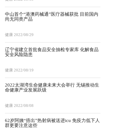
中山首个“港澳药械通”医疗器械获批 目前国内
尚无同类产品
健康
2022/08/29
辽宁省建立首批食品安全抽检专家库 化解食品
安全风险隐患
健康
2022/08/19
2022太湖湾生命健康未来大会举行 无锡推动生
命健康产业发展跃级
健康
2022/08/08
62岁阿姨“捂出”热射病被送进icu 免疫力低下人
群更要注意这些