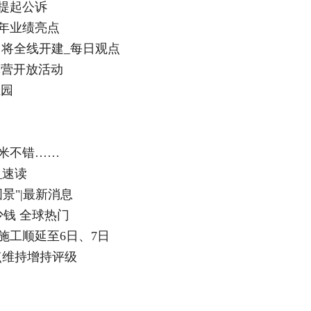
提起公诉
财年业绩亮点
即将全线开建_每日观点
军营开放活动
业园
米不错……
_速读
景"|最新消息
钱 全球热门
施工顺延至6日、7日
高点维持增持评级