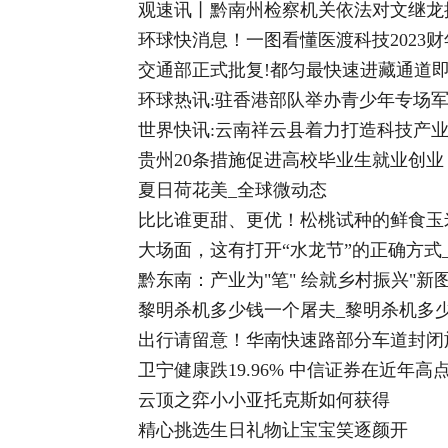
观速讯丨黔南州检察机关依法对文继龙
环球快消息！一图看懂医渡科技2023
交通部正式批复!都匀最快速进藏通道
环球热讯:驻香港部队举办青少年专场
世界快讯:云南祥云县着力打造科技产
贵州20条措施促进高校毕业生就业创业
夏日荷花美_全球微动态
比比谁更甜、更优！松桃试种的鲜食玉
大场面，这有打开“水龙节”的正确方式
黔东南：产业为"笔" 绘就乡村振兴"新图
黎明杀机多少钱一个屠夫_黎明杀机多少
出行请留意！华南快速路部分车道封闭
卫宁健康跌19.96% 中信证券在近年
云顶之弈小小亚托克斯如何获得
精心挑选生日礼物让宝宝笑逐颜开