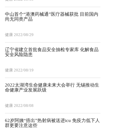
中山首个“港澳药械通”医疗器械获批 目前国内
尚无同类产品
健康
2022/08/29
辽宁省建立首批食品安全抽检专家库 化解食品
安全风险隐患
健康
2022/08/19
2022太湖湾生命健康未来大会举行 无锡推动生
命健康产业发展跃级
健康
2022/08/08
62岁阿姨“捂出”热射病被送进icu 免疫力低下人
群更要注意这些