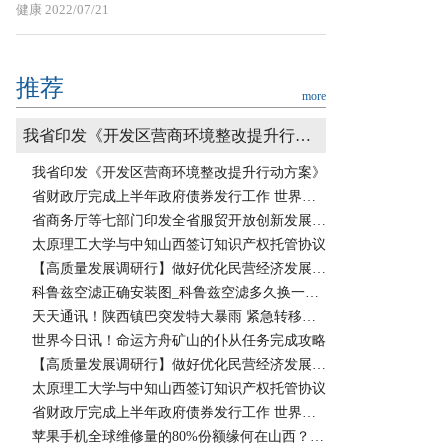
健康
2022/07/21
推荐
more
我省印发《开发区营商环境整改提升行动方案》
我省印发《开发区营商环境整改提升行动方案》
省财政厅完成上半年政府债券发行工作 世界报资讯
省商务厅等七部门印发全省服贸开放创新发展实施方案 热闻
太原理工大学与中知山西签订知识产权托管协议
【高质量发展调研行】做好优化民营经济发展环境大文章
科鲁兹空滤正确安装图_科鲁兹空滤多久换一次？
天天通讯！陕西镇巴突发特大暴雨 紧急转移安置4533人
世界今日讯！命运方舟矿山的仆从任务完成攻略
【高质量发展调研行】做好优化民营经济发展环境大文章
太原理工大学与中知山西签订知识产权托管协议
省财政厅完成上半年政府债券发行工作 世界报资讯
苹果手机全球维修量的80%份额缘何在山西？|简讯