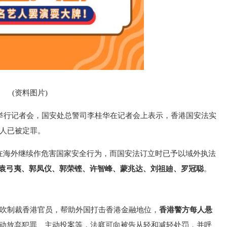
(资料图片)
）举行记者会，国安处总警司李桂华在记者会上表示，香港国安法实
9人已被定罪。
在海外继续作危害国家安全行为，而国安法订立时已予以域外执法
袁弓夷、郭凤仪、郭荣铿、许智峰、蒙兆达、刘祖廸、罗冠聪
。
鼓吹制裁香港官员，帮助外国打击香港金融地位，
香港警方每人悬
动放弃犯罪、主动投案等，法庭可向被告从轻和减轻处罚，并呼