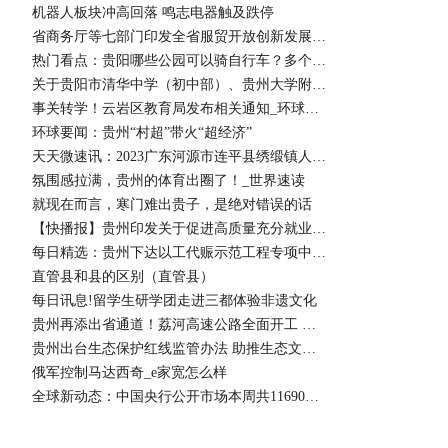
机器人板块冲高回落 鸣志电器触及跌停
省商务厅等七部门印发全省服贸开放创新发展实施方案 热闻
热门看点：贵阳哪些公园可以骑自行车？多个部门来回应
关于贵阳市清华中学（初中部）、贵州大学附属中学（初中部）多校划片申请入学的通知 环球播资讯
事关转学！云岩区教育局发布相关通知_环球热文
环球要闻：贵州“村超”带火“超经济”
天天微速讯：2023广东河源市连平县绣缎镇人民政府招聘应急救援中队队员拟聘用人员公示
氛围感拉满，贵州的体育出圈了！_世界速读
就现在而言，寒门难出贵子，是绝对错误的话
【快播报】贵州印发关于促进高质量充分就业的意见
每日精选：贵州下达以工代赈示范工程专项中央预算内投资计划
直管县和县的区别（直管县）
每日讯息!留学生研学团走进三都体验非遗文化
贵州再添出省通道！荔河高速公路全面开工 世界头条
贵州出台生态保护红线监管办法 助推生态文明建设-当前聚焦
俄军控制马达西奇_e家宽怎么样
全球新动态：中国央行公开市场本周共11690亿元逆回购到期