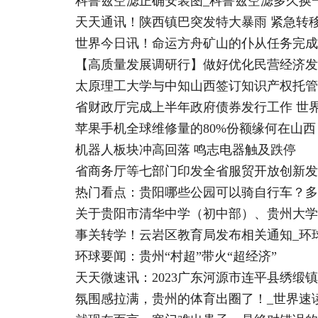
科鲁兹空滤正确安装图_科鲁兹空滤多久换
天天通讯！陕西镇巴突发特大暴雨 紧急转移安
世界今日讯！命运方舟矿山的仆从任务完成
【高质量发展调研行】做好优化民营经济发
太原理工大学与中知山西签订知识产权托管
省财政厅完成上半年政府债券发行工作 世
苹果手机全球维修量的80%份额缘何在山西
机器人板块冲高回落 鸣志电器触及跌停
省商务厅等七部门印发全省服贸开放创新发
热门看点：贵阳哪些公园可以骑自行车？多
事关转学！云岩区教育局发布相关通知_环
环球要闻：贵州“村超”带火“超经济”
天天微速讯：2023广东河源市连平县绣
氛围感拉满，贵州的体育出圈了！_世界速