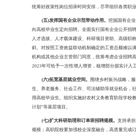
统筹好政策性岗位招录时间安排，尽早组织各类职
(五)发挥国有企业示范带动作用。
挖掘国有企业
向高校毕业生定向招聘。全面实行国有企业公开招
人才选拔、人才载体建设、科研项目资助、高级职
斜。对按照工资效益联动机制确定的工资总额难以
机构或其他企业主管部门同意，统筹考虑企业招聘
2023年可给予一次性增人增资，核增部分据实计
(六)拓宽基层就业空间。
围绕乡村振兴战略，服
生、养老服务、社会工作、司法辅助等就业机会，
用高校毕业生。组织实施好农村义务教育阶段学校教
计划”等基层项目。
(七)扩大科研助理和订单班招聘规模。
支持承担
规模；高职院校要加强校企深度融合，高质量完成订单