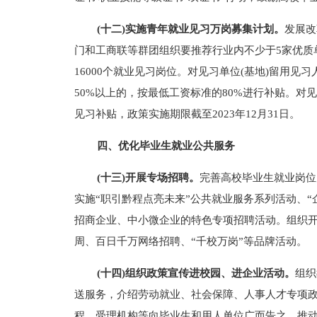
(十二)实施青年就业见习万岗募集计划。
发展改
门和工商联等群团组织要推荐行业内不少于5家优质
16000个就业见习岗位。对见习单位(基地)留用见
50%以上的，按最低工资标准的80%进行补贴。
见习补贴，政策实施期限截至2023年12月31日。
四、优化毕业生就业公共服务
(十三)开展专场招聘。
完善高校毕业生就业岗位
实施“职引黔程点亮未来”公共就业服务系列活动、
招商企业、中小微企业的特色专项招聘活动。组织
周、百日千万网络招聘、“千校万岗”等品牌活动。
(十四)组织政策宣传进校园、进企业活动。
组织
送服务，介绍劳动就业、社会保障、人事人才专项
程、受理机构等向毕业生和用人单位广而告之，推