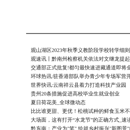
标签：
观山湖区2023年秋季义教阶段学校转学细
观速讯丨黔南州检察机关依法对文继龙提起
交通部正式批复!都匀最快速进藏通道即将
环球热讯:驻香港部队举办青少年专场军营
世界快讯:云南祥云县着力打造科技产业园
贵州20条措施促进高校毕业生就业创业
夏日荷花美_全球微动态
比比谁更甜、更优！松桃试种的鲜食玉米不
大场面，这有打开“水龙节”的正确方式_速
黔东南：产业为"笔" 绘就乡村振兴"新图景"