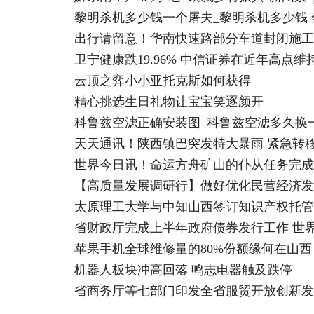
黎明杀机多少钱一个屠夫_黎明杀机多少钱 
出行请留意！华南快速路部分车道封闭施工
卫宁健康跌19.96% 中信证券在近年高点
云顶之弈小小亚托克斯如何获得
精心挑选生日礼物让宝宝笑逐颜开
科鲁兹空滤正确安装图_科鲁兹空滤多久换
天天通讯！陕西镇巴突发特大暴雨 紧急转移安
世界今日讯！命运方舟矿山的仆从任务完成
【高质量发展调研行】做好优化民营经济发
太原理工大学与中知山西签订知识产权托管
省财政厅完成上半年政府债券发行工作 世
苹果手机全球维修量的80%份额缘何在山西
机器人板块冲高回落 鸣志电器触及跌停
省商务厅等七部门印发全省服贸开放创新发