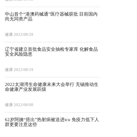
中山首个“港澳药械通”医疗器械获批 目前国内
尚无同类产品
健康
2022/08/29
辽宁省建立首批食品安全抽检专家库 化解食品
安全风险隐患
健康
2022/08/19
2022太湖湾生命健康未来大会举行 无锡推动生
命健康产业发展跃级
健康
2022/08/08
62岁阿姨“捂出”热射病被送进icu 免疫力低下人
群更要注意这些