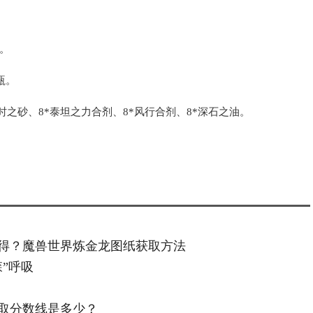
。
瓶。
*时之砂、8*泰坦之力合剂、8*风行合剂、8*深石之油。
得？魔兽世界炼金龙图纸获取方法
”呼吸
取分数线是多少？