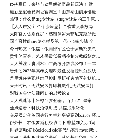
炎炎夏日，来毕节这里解锁避暑新玩法！ 微速讯
最新皇冠会员网址官网宣？山东泰山俱乐部最新皇冠会员网址官网已将孙准浩资料移除_观热点
热讯：什么是dsg变速箱（dsg变速箱的工作原理及特点）
【人人讲安全 个个会应急】全省重大事故隐患专项排查整治行动调度会议召开-天天时快讯
太阳官方告别保罗：感谢保罗为菲尼克斯所做的一切_天天报资讯
国产高性能suv怎么样及第二代cx-5多少钱 全球微动态
今日热文：俄媒：俄南部军区位于罗斯托夫总部大楼已被“瓦格纳”包围
贵州体育类、艺术类最低投档控制分数线划定_世界看点
天天关注：贵州2023年高考分数线公布！一本文科545分，一本理科459分
贵州省2023年高考文理科最低投档控制分数线公布 消息
普里戈任称瓦格纳已控制罗斯托夫地区包括机场在内的军用设施
天天时讯：无法安装打印机硬件_无法安装打印机打印机处理器不存在
对我国会计法律问题的思考论文
天天观速讯丨朱棣42岁登基，当了22年皇帝，嫔妃无数，为何没有子嗣？
焦点速看：科技洽谈对接 共谋成果转化
交易员定价英国央行将把利率提高到6.25%-环球热资讯
俄外长：在俄罗斯积极协助下 非盟加入g20问题将于近期得到解决
世界滚动:初探etlcloud cdc零代码实现mysql数据实时同步
青平：遏制形式主义蔓延，减轻基层负担 热议