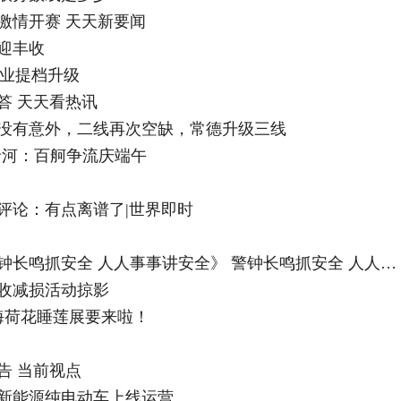
激情开赛 天天新要闻
迎丰收
渔业提档升级
答 天天看热讯
没有意外，二线再次空缺，常德升级三线
沿河：百舸争流庆端午
评论：有点离谱了|世界即时
世界观焦点：本台今天起开设专栏《警钟长鸣抓安全 人人事事讲安全》 警钟长鸣抓安全 人人事事讲安全丨宁夏各部门结合职能全面开展安全风险隐患排查整治
收减损活动掠影
海荷花睡莲展要来啦！
告 当前视点
新能源纯电动车上线运营