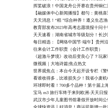
挥桨破浪！中国龙舟公开赛在贵州铜仁
【融媒体中心新闻播报】都匀：黄桃喜
天天消息！“稻 ”综合种养！遵义生态
教育部发布2023年高考志愿填报十问十
天天速看：湖南省城市等级划分！长沙
每日精选：【网络中国节·端午】贵州
往来会计工作职责（会计工作职责）
《超激斗梦境》改动后变良心了？玩家
微视频｜大地诗篇|焦点热文
看谁收得多，比谁损失少！我省小麦机
环球即时看！700多个品种！第十届上
宝马 m3 旅行车终于来到欧洲-天天日报
武汉市少年儿童图书馆暑假开放时间公
全球快资讯丨好消息！商运司新增一批