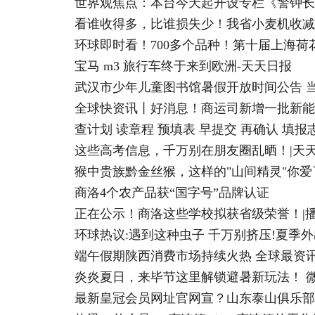
看谁收得多，比谁损失少！我省小麦机收减
环球即时看！700多个品种！第十届上海荷
宝马 m3 旅行车终于来到欧洲-天天日报
武汉市少年儿童图书馆暑假开放时间公告 
全球快资讯丨好消息！商运司新增一批新能
查计划 读章程 预填表 早提交 再确认 填报
这些高考信息，千万别在朋友圈乱晒！|天
猴中贵族黔金丝猴，这样的"山间精灵"你爱
商洛4个农产品获“国字号”品牌认证
正在公示！商洛这些学校拟获省级荣誉！|
环球热议:遇到这种虫子 千万别挤压!夏季
端午假期陕西消费市场持续火热 全球最资
炎炎夏日，来毕节这里解锁避暑新玩法！ 
最新皇冠会员网址官网宣？山东泰山俱乐部