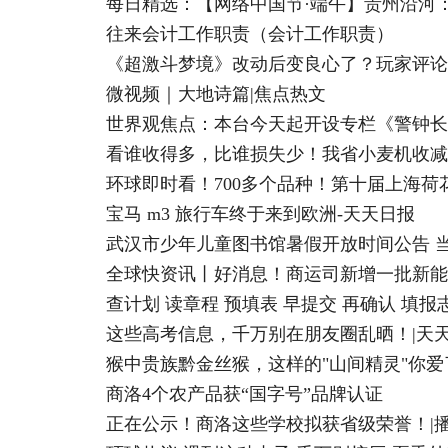
每日精选：【网络中国节·端午】贵州沿河
往来会计工作职责（会计工作职责）
《超激斗梦境》改动后变良心了？玩家评论
微视频｜大地诗篇|焦点热文
看谁收得多，比谁损失少！我省小麦机收减
环球即时看！700多个品种！第十届上海荷
宝马 m3 旅行车终于来到欧洲-天天日报
武汉市少年儿童图书馆暑假开放时间公告 
全球快资讯丨好消息！商运司新增一批新能
查计划 读章程 预填表 早提交 再确认 填报
这些高考信息，千万别在朋友圈乱晒！|天
猴中贵族黔金丝猴，这样的"山间精灵"你爱
商洛4个农产品获“国字号”品牌认证
正在公示！商洛这些学校拟获省级荣誉！|