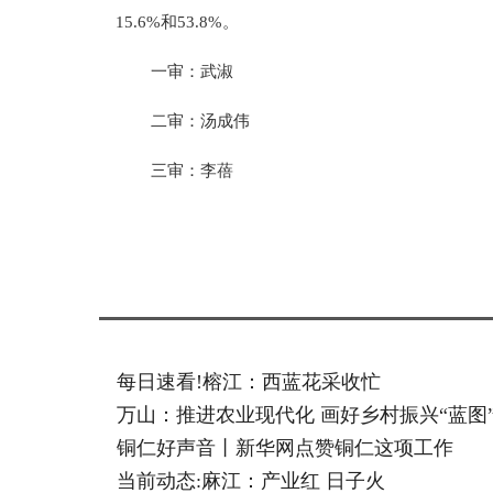
15.6%和53.8%。
一审：武淑
二审：汤成伟
三审：李蓓
标签：
每日速看!榕江：西蓝花采收忙
万山：推进农业现代化 画好乡村振兴“蓝图
铜仁好声音丨新华网点赞铜仁这项工作
当前动态:麻江：产业红 日子火