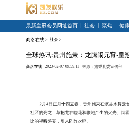
最新皇冠会员网址首页
社会
聚焦
健
商洛在线
>
社会
>
全球热讯:贵州施秉：龙腾闹元宵-皇
2023-02-07 09:59:11
商洛在线
来源：施秉县委宣传部
2月4日正月十四立春，贵州施秉在该县水舞云
社区的亮龙、草把龙在嘘花和鞭炮产生的火光、烟
比的视听盛宴，引来阵阵欢呼。