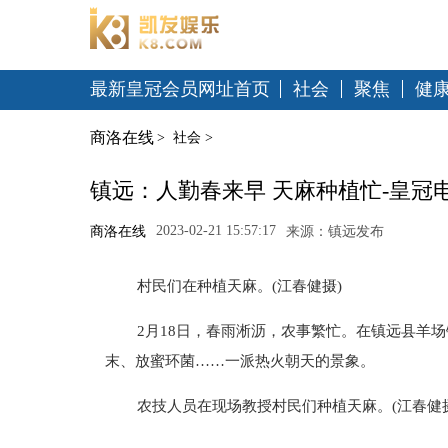
最新皇冠会员网址首页
社会
聚焦
健
商洛在线
>
社会
>
镇远：人勤春来早 天麻种植忙-皇冠
2023-02-21 15:57:17
商洛在线
来源：镇远发布
村民们在种植天麻。(江春健摄)
2月18日，春雨淅沥，农事繁忙。在镇远县羊
末、放蜜环菌……一派热火朝天的景象。
农技人员在现场教授村民们种植天麻。(江春健摄