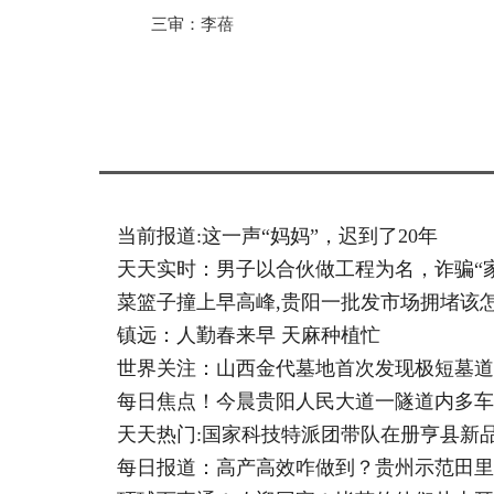
三审：李蓓
标签：
当前报道:这一声“妈妈”，迟到了20年
天天实时：男子以合伙做工程为名，诈骗“家
菜篮子撞上早高峰,贵阳一批发市场拥堵该怎
镇远：人勤春来早 天麻种植忙
世界关注：山西金代墓地首次发现极短墓道
每日焦点！今晨贵阳人民大道一隧道内多车
天天热门:国家科技特派团带队在册亨县新
每日报道：高产高效咋做到？贵州示范田里