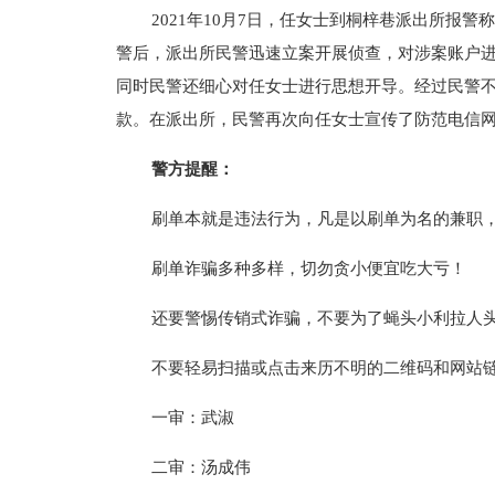
2021年10月7日，任女士到桐梓巷派出所报警
警后，派出所民警迅速立案开展侦查，对涉案账户
同时民警还细心对任女士进行思想开导。经过民警不懈
款。在派出所，民警再次向任女士宣传了防范电信
警方提醒：
刷单本就是违法行为，凡是以刷单为名的兼职
刷单诈骗多种多样，切勿贪小便宜吃大亏！
还要警惕传销式诈骗，不要为了蝇头小利拉人
不要轻易扫描或点击来历不明的二维码和网站
一审：武淑
二审：汤成伟