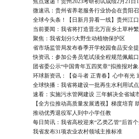
焦点速递！贵州2023考研初试成绩2月21日
微速讯：贵州省养老服务行业协会在贵阳召
全球今头条！【日新月异看一线】贵州江口
当前要闻：我省将打造晋北万亩乡土草种繁
聚焦：我省划分5大野生动植物保护区
省市场监管局发布春季开学校园食品安全提
快资讯：参加公务员笔试须全程规范佩戴口
团省委公示“中国青年五四奖章”拟推报对象
环球新资讯：【奋斗者 正青春】心中有光 
全球快播：我省将建设一批再生水利用试点
速看：实施污水管网建设 三年解决全省城
【全方位推动高质量发展透视】梯度培育 助
推动优秀退役军人到中小学任教
每日简讯：我省高校迎来“乙类乙管”后首
我省发布31项农业农村领域主推标准