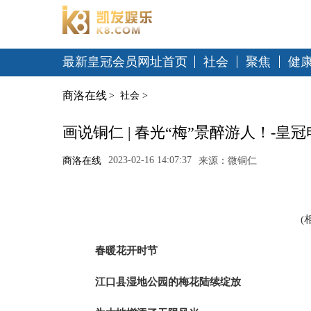
最新皇冠会员网址首页
社会
聚焦
健
商洛在线
>
社会
>
画说铜仁 | 春光“梅”景醉游人！-皇
2023-02-16 14:07:37
商洛在线
来源：微铜仁
(
春暖花开时节
江口县湿地公园的梅花陆续绽放