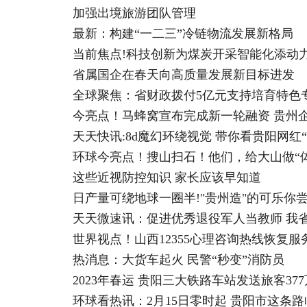
加强出境旅游团队管理
最新：构建“一二三”冷链物流发展新格局
当前焦点!科技创新为煤炭开采智能化添动
省属国企在春天向高质量发展新目标进发
全球聚焦：省财政拨付5亿元支持培育特色
今亮点！马蜂窝宣布完成新一轮融资 贵州企
天天快讯:8d魔幻环绕视觉 带你看贵阳网红“
环球今亮点！搜山扫石！他们，给大山做“体
这些近视防控知识 家长应该早知道
日产量可绕地球一圈半!"贵州造"的可乐你尝
天天微速讯：促进优秀退役军人当教师 我
世界视点！山西12355心理咨询热线恢复服
热消息：大货车起火 民警“秒变”消防员
2023年春运 贵阳三大铁路车站发送旅客37
环球看热讯：2月15日零时起 贵阳市这条