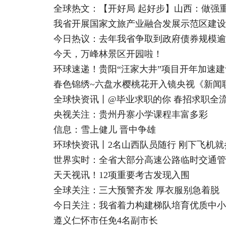
全球热文：【开好局 起好步】山西：做强
我省开展国家文旅产业融合发展示范区建设
今日热议：去年我省争取到政府债券规模逾1
今天，万峰林景区开园啦！
环球速递！贵阳“汪家大井”项目开年加速建
春色锦绣~六盘水樱桃花开入镜央视《新闻
全球快资讯丨@毕业求职的你 春招求职全
央视关注：贵州丹寨小学课程丰富多彩
信息：雪上健儿 晋中争雄
环球快资讯丨2名山西队员随行 刚下飞机就
世界实时：全省大部分高速公路临时交通管
天天视讯！12项重要考古发现入围
全球关注：三大预警齐发 厚衣服别急着脱
今日关注：我省着力构建梯队培育优质中小
遵义仁怀市任免4名副市长