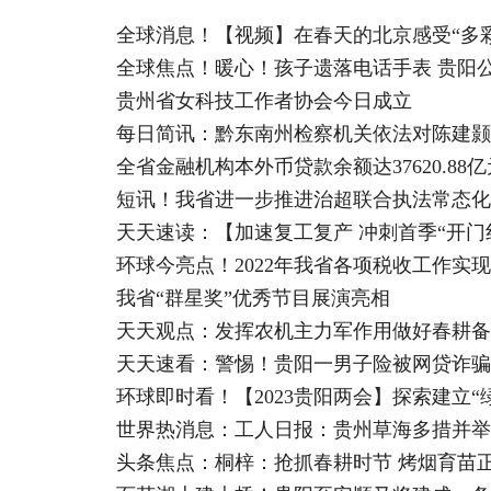
全球消息！【视频】在春天的北京感受“多
全球焦点！暖心！孩子遗落电话手表 贵阳
贵州省女科技工作者协会今日成立
每日简讯：黔东南州检察机关依法对陈建颢
全省金融机构本外币贷款余额达37620.88亿
短讯！我省进一步推进治超联合执法常态化
环球今亮点！2022年我省各项税收工作实
我省“群星奖”优秀节目展演亮相
天天观点：发挥农机主力军作用做好春耕备
天天速看：警惕！贵阳一男子险被网贷诈骗
环球即时看！【2023贵阳两会】探索建立“
世界热消息：工人日报：贵州草海多措并举
头条焦点：桐梓：抢抓春耕时节 烤烟育苗