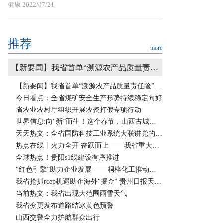
健康
2022/07/21
推荐
more
【新要闻】我省首单“溯源农产品质量责任险”花落晋城
【新要闻】我省首单“溯源农产品质量责任险”花落晋城
今日看点：全省煤矿安全生产形势持续稳定向好
省农业农村厅组织开展农资打假专项行动
世界信息:向“新”而生！这个春节，山西古城镇“嗨”起来
天天热文：全省国防科技工业系统大联讲党的二十大精神
热点在线丨火力全开 奋跃而上 ——我省重大项目加快建设推动高质量发展
全球热点！贵阳s1线建设有序推进
“红色引擎”助力企业发展 ——桐梓化工推动党建与业务双融双促双提升
我省抢抓rcep机遇助企海外“掘金” 贵州日报天眼新闻记者 彭 杨
当前热文：我省出现大范围雨雪天气
我省变更发布道路结冰黄色预警
山西交警全力护航群众出行