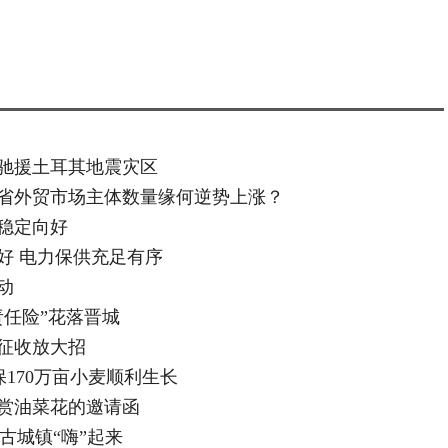
驰援土耳其地震灾区
我省外贸市场主体数量缘何逆势上涨？
稳定向好
好 电力保供充足有序
动
任险”花落晋城
征收放大招
170万亩小麦顺利生长
赏油菜花的邀请函
古城镇“嗨”起来