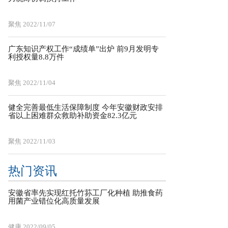
聚焦
2022/11/07
广东知识产权工作“成绩单”出炉 前9月发明专
利授权量8.8万件
聚焦
2022/11/04
健全完善最低生活保障制度 今年安徽财政安排
省以上困难群众救助补助资金82.3亿元
聚焦
2022/11/03
热门资讯
安徽省率先实现红托竹荪工厂化种植 助推食药
用菌产业错位化高质量发展
健康
2022/09/05