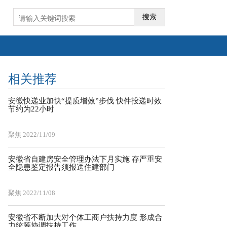
搜索
相关推荐
安徽快递业加快“提质增效”步伐 快件投递时效
节约为22小时
聚焦
2022/11/09
安徽省自建房安全管理办法下月实施 存严重安
全隐患鉴定报告须报送住建部门
聚焦
2022/11/08
安徽省不断加大对个体工商户扶持力度 形成合
力统筹协调扶持工作