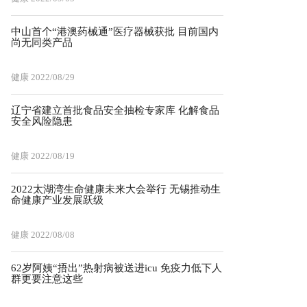
中山首个“港澳药械通”医疗器械获批 目前国内
尚无同类产品
健康
2022/08/29
辽宁省建立首批食品安全抽检专家库 化解食品
安全风险隐患
健康
2022/08/19
2022太湖湾生命健康未来大会举行 无锡推动生
命健康产业发展跃级
健康
2022/08/08
62岁阿姨“捂出”热射病被送进icu 免疫力低下人
群更要注意这些