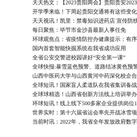
天天热文：【2023贵阳两会】贵阳贵安202
开学季来临！下周起贵阳交通将有这些变化
天天视讯！凯里：禁毒知识进药店 宣传防
每日聚焦：毕节市金沙县最新人事任免
环球观焦点：省疫情防控办健康提示：有序
国内首套智能快掘系统在我省成功应用
全省公安交警进校园讲好“安全第一课”
全球快报:暴雪蓝色预警、道路结冰黄色预
山西中医药大学与山西黄河中药深化校企合
全球短讯！国家盲人柔道队在我省集训备战
全球球精选！山西省创新方法线上培训举办
环球短讯！线上线下500多家企业提供岗位1
世界实时：第十六届省运会率先开战冰雪项
当前时讯：2022年，我省全年发放政府数字消