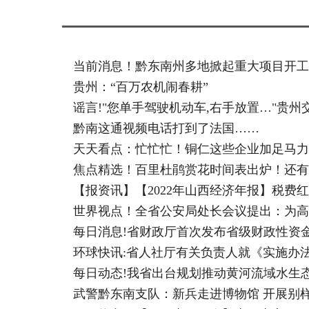
当前消息！黔东南州多地掀起重大项目开工
贵州：“百万农机闹春耕”
谣言!"您单手驾驶机动车,右手放置…"贵州
黔南这通视频电话打到了法国……
天天看点：忙忙忙！铜仁这些企业加足马力
焦点精选！百里杜鹃赏花时间表出炉！还有
【报资讯】【2022年山西经济年报】税费红
世界视点！全省公安局处长会议提出：为高
每日消息!省财政厅首次发布省级财政性资
环球快讯:省人社厅有关负责人就《实施办
每日动态!我省出台规划推动黄河流域水生
武警黔东南支队：新兵走进博物馆 开展别