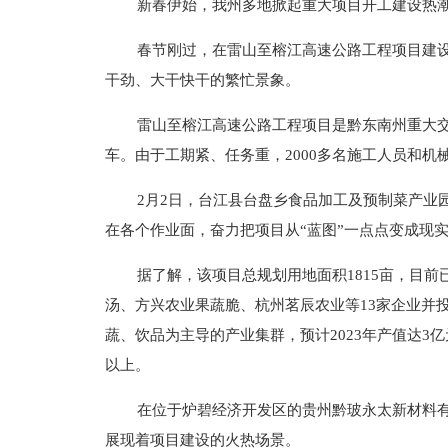
新春伊始，我州多地掀起重大项目开工建设热
春节刚过，在雷山至榕江高速公路工程项目建
干劲、大干快干的繁忙景象。
雷山至榕江高速公路工程项目是黔东南州重大交通
车。由于工期紧、任务重，2000多名施工人员和
2月2日，台江县台盘乡食品加工及预制菜产业
在各个作业面，奋力把项目从“蓝图”一点点变成现
据了解，该项目总规划用地面积1815亩，目前
汤、方兴农业果蔬脆、杭州茗辰农业等13家企业并
蔬、饮品为主导的产业集群，预计2023年产值达3亿元
以上。
在位于炉碧经济开发区的贵州黔玻永太新材料
展现着项目建设的火热场景。