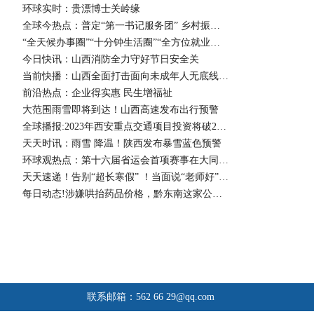
环球实时：贵漂博士关岭缘
全球今热点：普定“第一书记服务团” 乡村振兴显身手
“全天候办事圈”“十分钟生活圈”“全方位就业圈” 万山搬迁群众过上新生活
今日快讯：山西消防全力守好节日安全关
当前快播：山西全面打击面向未成年人无底线营销食品违法行为
前沿热点：企业得实惠 民生增福祉
大范围雨雪即将到达！山西高速发布出行预警
全球播报:2023年西安重点交通项目投资将破200亿 s107省道环山旅游路鄠邑段年内通车
天天时讯：雨雪 降温！陕西发布暴雪蓝色预警
环球观热点：第十六届省运会首项赛事在大同打响
天天速递！告别“超长寒假” ！当面说“老师好”真好
每日动态!涉嫌哄抬药品价格，黔东南这家公司被罚70万！
联系邮箱：562 66
29@qq.com