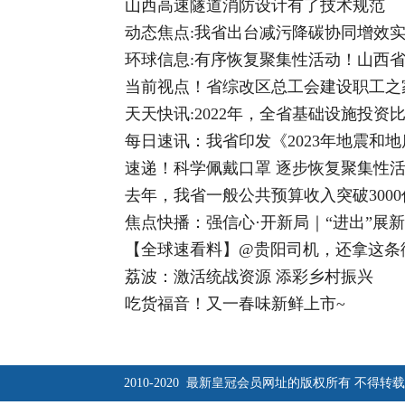
山西高速隧道消防设计有了技术规范
动态焦点:我省出台减污降碳协同增效
环球信息:有序恢复聚集性活动！山西
当前视点！省综改区总工会建设职工之
天天快讯:2022年，全省基础设施投资比
每日速讯：我省印发《2023年地震和
速递！科学佩戴口罩 逐步恢复聚集性
去年，我省一般公共预算收入突破3000
焦点快播：强信心·开新局｜“进出”展新
【全球速看料】@贵阳司机，还拿这条
荔波：激活统战资源 添彩乡村振兴
吃货福音！又一春味新鲜上市~
2010-2020 最新皇冠会员网址的版权所有 不得转载