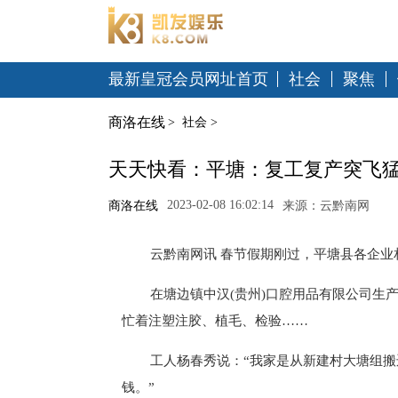
最新皇冠会员网址首页
社会
聚焦
商洛在线
>
社会
>
天天快看：平塘：复工复产突飞猛
2023-02-08 16:02:14
商洛在线
来源：云黔南网
云黔南网讯 春节假期刚过，平塘县各企业
在塘边镇中汉(贵州)口腔用品有限公司生
忙着注塑注胶、植毛、检验……
工人杨春秀说：“我家是从新建村大塘组
钱。”