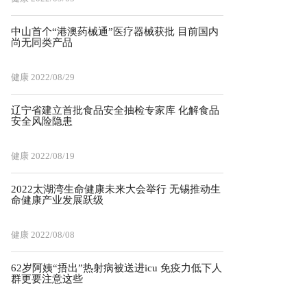
中山首个“港澳药械通”医疗器械获批 目前国内
尚无同类产品
健康
2022/08/29
辽宁省建立首批食品安全抽检专家库 化解食品
安全风险隐患
健康
2022/08/19
2022太湖湾生命健康未来大会举行 无锡推动生
命健康产业发展跃级
健康
2022/08/08
62岁阿姨“捂出”热射病被送进icu 免疫力低下人
群更要注意这些