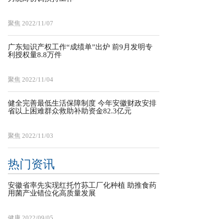
聚焦
2022/11/07
广东知识产权工作“成绩单”出炉 前9月发明专
利授权量8.8万件
聚焦
2022/11/04
健全完善最低生活保障制度 今年安徽财政安排
省以上困难群众救助补助资金82.3亿元
聚焦
2022/11/03
热门资讯
安徽省率先实现红托竹荪工厂化种植 助推食药
用菌产业错位化高质量发展
健康
2022/09/05