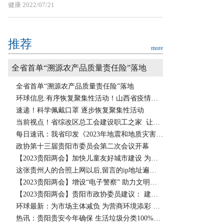
健康
2022/07/21
推荐
more
全省首单“溯源农产品质量责任险”落地
全省首单“溯源农产品质量责任险”落地
环球信息:有序恢复聚集性活动！山西省疫情防控办发布最新健康提示
速递！科学佩戴口罩 逐步恢复聚集性活动
当前视点！省综改区总工会建设职工之家 让职工感受关怀
每日速讯：我省印发《2023年地震和地质灾害应急救援工作要点》
政协第十三届贵阳市委员会第二次会议开幕
【2023贵阳两会】加快儿童友好城市建设 为孩子们打造幸福成长空间
这张贵州人的合照上网以后,留言的ip地址遍布全国
【2023贵阳两会】增设“电子警察” 助力文明城市建设
【2023贵阳两会】贵阳市政协委员建议： 建立少数民族原生态音乐数据库
环球最新：为市场主体减负 为营商环境添彩 ——我省积极推进公共资源交易网上开标工作
热讯：贵阳贵安今年确保 生活垃圾分类100%有效覆盖