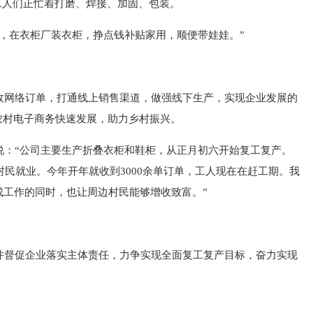
工人们正忙着打磨、焊接、加固、包装。
，在衣柜厂装衣柜，挣点钱补贴家用，顺便带娃娃。”
收网络订单，打通线上销售渠道，做强线下生产，实现企业发展的
农村电子商务快速发展，助力乡村振兴。
说：“公司主要生产折叠衣柜和鞋柜，从正月初六开始复工复产。
名村民就业。今年开年就收到3000余单订单，工人现在在赶工期。我
成工作的同时，也让周边村民能够增收致富。”
并督促企业落实主体责任，力争实现全面复工复产目标，奋力实现