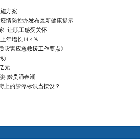
实施方案
省疫情防控办发布最新健康提示
家 让职工感受关怀
上年增长14.4％
地质灾害应急救援工作要点》
活动
亿元
姿 黔贵涌春潮
街上的禁停标识当摆设？