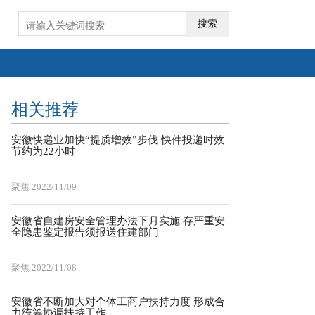
搜索
相关推荐
安徽快递业加快“提质增效”步伐 快件投递时效
节约为22小时
聚焦
2022/11/09
安徽省自建房安全管理办法下月实施 存严重安
全隐患鉴定报告须报送住建部门
聚焦
2022/11/08
安徽省不断加大对个体工商户扶持力度 形成合
力统筹协调扶持工作