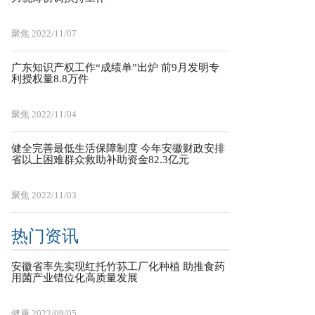
聚焦
2022/11/07
广东知识产权工作“成绩单”出炉 前9月发明专
利授权量8.8万件
聚焦
2022/11/04
健全完善最低生活保障制度 今年安徽财政安排
省以上困难群众救助补助资金82.3亿元
聚焦
2022/11/03
热门资讯
安徽省率先实现红托竹荪工厂化种植 助推食药
用菌产业错位化高质量发展
健康
2022/09/05