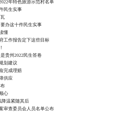
022年特色旅游示范村名单
十件民生实事
千瓦
贵州要办这十件民生实事
读懂
府工作报告定下这些目标
！
是贵州2022民生答卷
规划建议
险完成理赔
障供应
公布
顺心
风降温紧随其后
案审查委员会人员名单公布