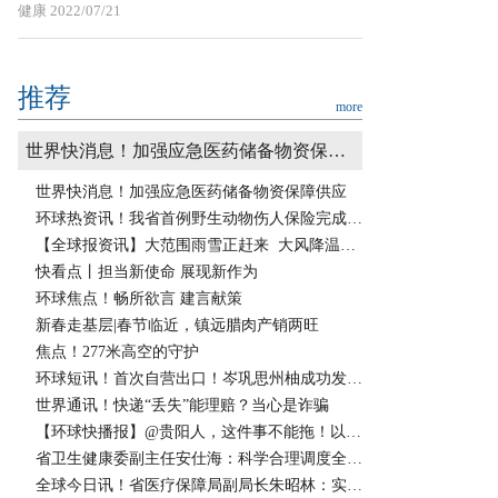
健康
2022/07/21
推荐
more
世界快消息！加强应急医药储备物资保障供应
世界快消息！加强应急医药储备物资保障供应
环球热资讯！我省首例野生动物伤人保险完成理赔
【全球报资讯】大范围雨雪正赶来 大风降温紧随其后
快看点丨担当新使命 展现新作为
环球焦点！畅所欲言 建言献策
新春走基层|春节临近，镇远腊肉产销两旺
焦点！277米高空的守护
环球短讯！首次自营出口！岑巩思州柚成功发往俄罗斯
世界通讯！快递“丢失”能理赔？当心是诈骗
【环球快播报】@贵阳人，这件事不能拖！以免影响微征信
省卫生健康委副主任安仕海：科学合理调度全省医疗资源和力量，保障群众就医需求
全球今日讯！省医疗保障局副局长朱昭林：实施“乙类乙管”后，医保部门从三方面进行治疗费用保障