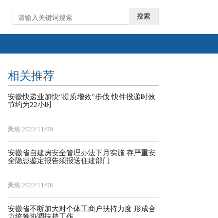
搜索
相关推荐
安徽快递业加快“提质增效”步伐 快件投递时效
节约为22小时
聚焦
2022/11/09
安徽省自建房安全管理办法下月实施 存严重安
全隐患鉴定报告须报送住建部门
聚焦
2022/11/08
安徽省不断加大对个体工商户扶持力度 形成合
力统筹协调扶持工作