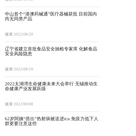
中山首个“港澳药械通”医疗器械获批 目前国内
尚无同类产品
健康
2022/08/29
辽宁省建立首批食品安全抽检专家库 化解食品
安全风险隐患
健康
2022/08/19
2022太湖湾生命健康未来大会举行 无锡推动生
命健康产业发展跃级
健康
2022/08/08
62岁阿姨“捂出”热射病被送进icu 免疫力低下人
群更要注意这些