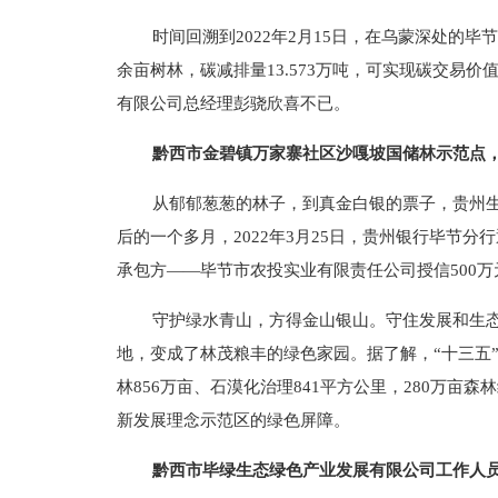
时间回溯到2022年2月15日，在乌蒙深处的毕
余亩树林，碳减排量13.573万吨，可实现碳交易价
有限公司总经理彭骁欣喜不已。
黔西市金碧镇万家寨社区沙嘎坡国储林示范点
从郁郁葱葱的林子，到真金白银的票子，贵州
后的一个多月，2022年3月25日，贵州银行毕节分
承包方——毕节市农投实业有限责任公司授信500
守护绿水青山，方得金山银山。守住发展和生
地，变成了林茂粮丰的绿色家园。据了解，“十三五
林856万亩、石漠化治理841平方公里，280万
新发展理念示范区的绿色屏障。
黔西市毕绿生态绿色产业发展有限公司工作人