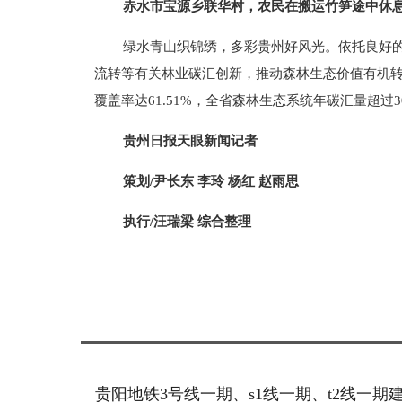
赤水市宝源乡联华村，农民在搬运竹笋途中休
绿水青山织锦绣，多彩贵州好风光。依托良好
流转等有关林业碳汇创新，推动森林生态价值有机
覆盖率达61.51%，全省森林生态系统年碳汇量超过
贵州日报天眼新闻记者
策划/尹长东 李玲 杨红 赵雨思
执行/汪瑞梁 综合整理
标签：
贵阳地铁3号线一期、s1线一期、t2线一期