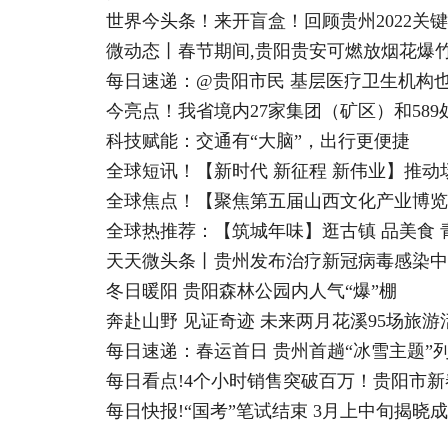
世界今头条！来开盲盒！回顾贵州2022关
微动态丨春节期间,贵阳贵安可燃放烟花爆竹
每日速递：@贵阳市民 基层医疗卫生机构
今亮点！我省境内27家集团（矿区）和589
科技赋能：交通有“大脑”，出行更便捷
全球短讯！【新时代 新征程 新伟业】推
全球热推荐：【筑城年味】逛古镇 品美食 
天天微头条丨贵州发布治疗新冠病毒感染中
冬日暖阳 贵阳森林公园内人气“爆”棚
奔赴山野 见证奇迹 未来两月花溪95场旅
每日速递：春运首日 贵州首趟“冰雪主题”
每日看点!4个小时销售突破百万！贵阳市
每日快报!“国考”笔试结束 3月上中旬揭晓