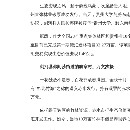
生态变现之风，起于巍巍乌蒙，吹遍黔贵大地。20
州首张林业碳票成功发行。当天，贵州大学与黔东南
协议，剑河县人民检察院被授予“贵州大学、黔东南
据悉，作为全国28个重点集体林区和贵州省1
至目前已完成第一期碳汇造林项目32.27万亩。该项
汇交易实现生态价值变现1.4亿元。
剑河县仰阿莎街道的寨章村。万文杰摄
一花独放不是春，百花齐放春满园。金秋十月
有“黔北竹海”之称的遵义赤水发行。持有碳票的赤水
万元。
依托得天独厚的竹林资源，赤水市把生态价值
汇开发工作。如今，当地10万亩竹林不但是养眼养