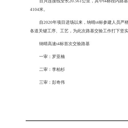
百兴连接线全长20.561公里，其中t4标段内路基总
4104米。
自2020年项目进场以来，纳晴t4标参建人员
各道关键工序、工艺，为此次路基交验工作打下坚
纳晴高速t4标首次交验路基
一审：罗亚楠
二审：李柏杉
三审：彭奇伟
标签：