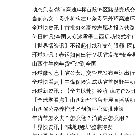
动态焦点:纳晴高速t4标首段95区路基完成
当前热文：贵州将构建17条贵阳外环高速
全球快资讯丨首批61名高校志愿者投入铁
每日时讯!全国大众冰雪季山西启动仪式举
【世界播资讯】不设起付线和支付限额 医保
环球短讯！春运如何出行？我省发布“安全导
山西牛羊肉年货“飞”到全国
环球微动态丨省公安厅交管局发布春运出行
全球快看点丨中煤保险完成我省首例野生动
环球新资讯：【全力以赴抓经济 踔厉奋发开
【全球聚看点】山西新华书店开展直播活动
山西省公路养护技术创新中心获批建设
年货节怎么去？怎么逛？消费券怎么用？
世界快资讯丨“陆地舰队”整装待发