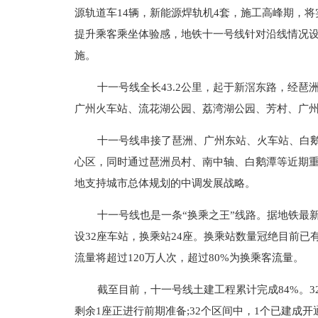
源轨道车14辆，新能源焊轨机4套，施工高峰期，将实
提升乘客乘坐体验感，地铁十一号线针对沿线情况
施。
十一号线全长43.2公里，起于新滘东路，经
广州火车站、流花湖公园、荔湾湖公园、芳村、广
十一号线串接了琶洲、广州东站、火车站、白
心区，同时通过琶洲员村、南中轴、白鹅潭等近期
地支持城市总体规划的中调发展战略。
十一号线也是一条“换乘之王”线路。据地铁最
设32座车站，换乘站24座。换乘站数量冠绝目前
流量将超过120万人次，超过80%为换乘客流量。
截至目前，十一号线土建工程累计完成84%。3
剩余1座正进行前期准备;32个区间中，1个已建成开