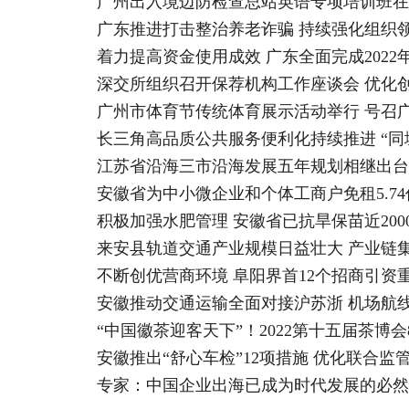
广州出入境边防检查总站英语专项培训班在
广东推进打击整治养老诈骗 持续强化组织
着力提高资金使用成效 广东全面完成202
深交所组织召开保荐机构工作座谈会 优化
广州市体育节传统体育展示活动举行 号召
长三角高品质公共服务便利化持续推进 “同
江苏省沿海三市沿海发展五年规划相继出台
安徽省为中小微企业和个体工商户免租5.7
积极加强水肥管理 安徽省已抗旱保苗近200
来安县轨道交通产业规模日益壮大 产业链
不断创优营商环境 阜阳界首12个招商引资
安徽推动交通运输全面对接沪苏浙 机场航
“中国徽茶迎客天下”！2022第十五届茶博会
安徽推出“舒心车检”12项措施 优化联合监管
专家：中国企业出海已成为时代发展的必然