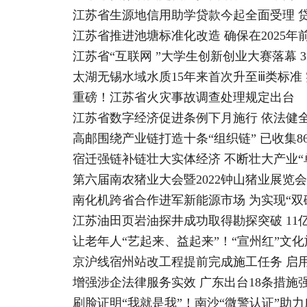
江苏省生源地信用助学贷款今起全面受理 贷
江苏省推进池塘标准化改造 确保在2025年前
江苏省“互联网 ”大学生创新创业大赛落幕 
太湖无锡水域水质15年来首次升至ⅲ类标准
重磅！江苏省火灾事故调查处理规定出台
江苏省数字经济促进条例下月施行 依法健
高邮围绕产业链打造十条“组织链” 已收集86
宿迁强链补链壮大实体经济 不断壮大产业“
第六届南农猪业大会暨2022钟山猪业展览
南化机跨省合作进军新能源市场 为实现“双
江苏油田页岩油探井成功取得勘探突破 11
让老年人“艺起来、益起来”！“宣州红”文
京沪线宿州站改工程提前完成施工任务 启
增强涉企法律服务实效 广东出台18条措施
刷脸证明“我就是我”！南沙“微警认证”助力