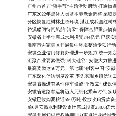
广州市首届“骑手节”主题活动启动 打通物资
广东2022年退休人员基本养老金调整 采
分区恢复红树林生态环境 湛江成我国红树
裕溪船闸待闸船舶“清零” 保障合肥重点物
安徽省上半年完成水利投资244亿元 已落实地
淮南市谢家集区开展集中环境整治专项行动
安徽企业信用修复办理进一步规范 统一规
汇聚产业要素做强“科大硅谷” 安徽大力推
最高奖励达50万元！第七届“创客中国”安
广东深化信访制度改革 率先实现乡镇信访
安徽省推进有条件停车设施“平改立” 建设
安徽省道路客运将迈入无纸化乘车时代 实现
安徽已收购夏粮近590万吨 投放收购贷款资金
前6月安徽水利建设累计完成投资238.6亿
安徽开展知识产权质押助力重点行业纾困专