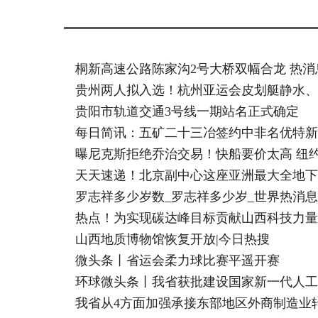
桐新高速公路陈家沟2号大桥双幅合龙 热消
贵州两人拟入选！杭州亚运会皮划艇静水、
贵阳市轨道交通3号线一期站名正式确定
每日简讯：五矿二十三冶签约中非名优特新
曝尼克斯拒绝乔治交易！快船要价太高 纽
天天速递！北京副中心这座亚洲最大全地下
罗志祥多少岁数_罗志祥多少岁_世界热消息
热点！为实现碳达峰目标贡献山西科技力量
山西地质博物馆恢复开放|今日热搜
微头条丨省运会柔力球比赛平遥开赛
环球微头条丨我省获批建设国家新一代人工
我省从4方面加强承接东部地区外商制造业