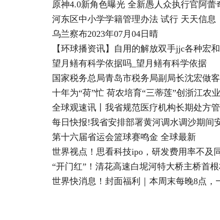
原神4.0新角色曝光 全新愚人众执行官阿蕾
河东区中小学学籍管理办法 试行 天天信息
乌兰察布2023年07月04日晴
【环球播资讯】自用的解放双手jjc各种宏
望月鳝有科学依据吗_望月鳝有科学依据
十年为“荷”忙 荷农培育“三蒂莲”创浙江农
全球观速讯丨我省规范医疗机构长期处方管
每日快报!我省安排部署黄河调水调沙期间
第十六届省运会篮球赛鸣金 全球最新
世界视点！思看科技ipo，研发费用率不及
“开门红”！清花高速白坭河特大桥主桥首
世界快消息！封面福利｜本周末每晚8点，