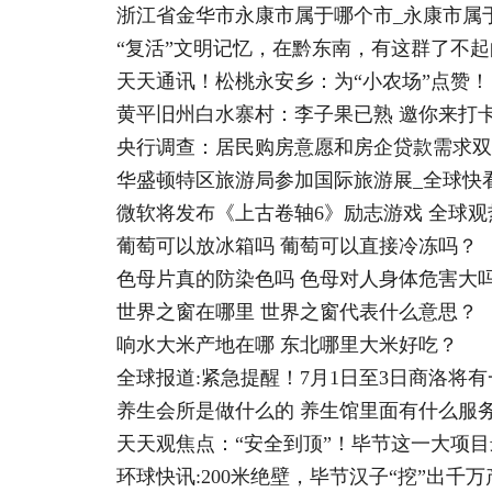
浙江省金华市永康市属于哪个市_永康市属
“复活”文明记忆，在黔东南，有这群了不起
天天通讯！松桃永安乡：为“小农场”点赞！
黄平旧州白水寨村：李子果已熟 邀你来打
央行调查：居民购房意愿和房企贷款需求双
华盛顿特区旅游局参加国际旅游展_全球快
微软将发布《上古卷轴6》励志游戏 全球观
葡萄可以放冰箱吗 葡萄可以直接冷冻吗？
色母片真的防染色吗 色母对人身体危害大
世界之窗在哪里 世界之窗代表什么意思？
响水大米产地在哪 东北哪里大米好吃？
全球报道:紧急提醒！7月1日至3日商洛将
养生会所是做什么的 养生馆里面有什么服
天天观焦点：“安全到顶”！毕节这一大项
环球快讯:200米绝壁，毕节汉子“挖”出千