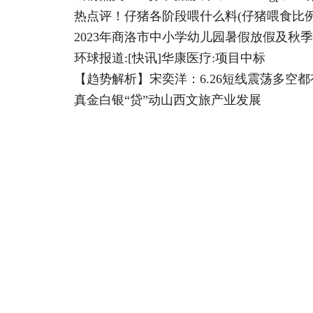
热点评！仔猪各阶段喂什么料(仔猪喂食比例
2023年商洛市中小学幼儿园暑假放假及秋
环球报道:[快讯]华康医疗:项目中标
【趋势解析】宋奕洋：6.26短线震荡多空
真金白银“贷”动山西文旅产业发展