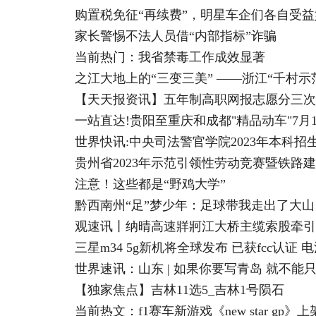
购置税免征“再续费”，明星车企们各自受益
家长警惕不法人员借“内部指标”诈骗
当前热门：我省禁毒工作成效显著
之江大地上的“三变三美” ——浙江“千村
【天天报资讯】五年制高职网报志愿分三次
一站直达!贵阳至重庆和成都"精品动车"7月
世界快讯:中央司法警官学院2023年本科招
贵州省2023年示范引领性劳动竞赛暨铁路
注意！这些都是“野鸡大学”
黔西南州“足”梦少年：足球带我走出了大山
观速讯丨纳晴高速牂牁江大桥主缆索股牵引
三星m34 5g新机将全球发布 已获fcc认证 
世界速讯：山东 | 如果你要写青岛 就不能
【独家焦点】吉林11选5_吉林1号陨石
当前热文：f1赛车新游戏《new star gp