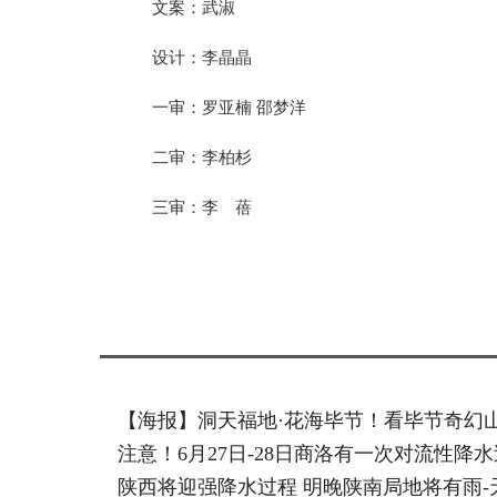
文案：武淑
设计：李晶晶
一审：罗亚楠 邵梦洋
二审：李柏杉
三审：李 蓓
标签：
【海报】洞天福地·花海毕节！看毕节奇幻山
注意！6月27日-28日商洛有一次对流性降
陕西将迎强降水过程 明晚陕南局地将有雨-