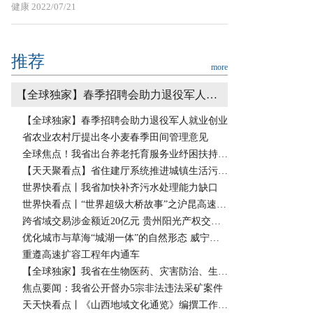
健康
2022/07/21
推荐
more
【全球独家】春季招聘会助力退役军人就业创业
【全球独家】春季招聘会助力退役军人就业创业
省农业农村厅提出冬小麦春季田间管理意见
全球焦点！我省出台养老托育服务业纾困扶持政策
【天天聚看点】省住建厅系统推进城镇生活污水资源利用
世界快看点丨我省加快补齐污水处理能力缺口
世界快看点丨“世界超级大桥故事”之沪昆高速坝陵河大桥 长龙一跨腾千米 关山峻岭度若飞
跨省域交易涉金额近20亿元 贵州阳光产权交易所创新完成一宗“股权 资产”转让
优化城市与草海“城湖一体”的自然形态 威宁，“高原明珠”逐绿前行
重遵高速扩容工程年内通车
【全球独家】我省在生物医药、灾害防治、生态治理等领域不断突破 特色科技创新护航百姓美好生活
焦点要闻：我省公开督办5宗非法违法采矿案件
天天快看点丨《山西地域文化通览》编撰工作动员培训学习在太原举行