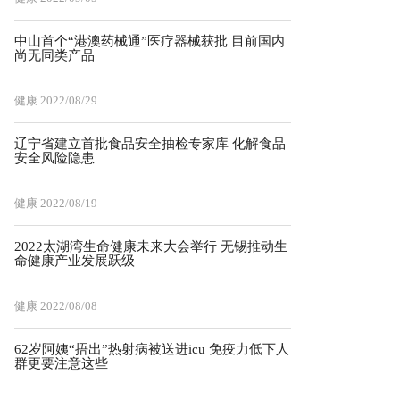
中山首个“港澳药械通”医疗器械获批 目前国内
尚无同类产品
健康
2022/08/29
辽宁省建立首批食品安全抽检专家库 化解食品
安全风险隐患
健康
2022/08/19
2022太湖湾生命健康未来大会举行 无锡推动生
命健康产业发展跃级
健康
2022/08/08
62岁阿姨“捂出”热射病被送进icu 免疫力低下人
群更要注意这些