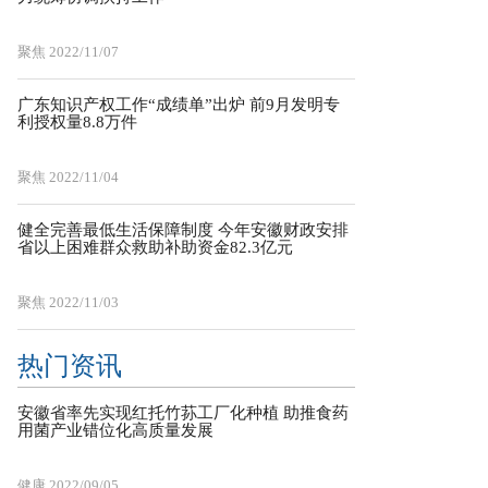
聚焦
2022/11/07
广东知识产权工作“成绩单”出炉 前9月发明专
利授权量8.8万件
聚焦
2022/11/04
健全完善最低生活保障制度 今年安徽财政安排
省以上困难群众救助补助资金82.3亿元
聚焦
2022/11/03
热门资讯
安徽省率先实现红托竹荪工厂化种植 助推食药
用菌产业错位化高质量发展
健康
2022/09/05