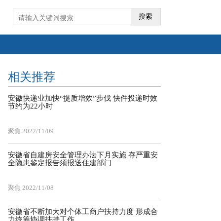
搜索
相关推荐
安徽快递业加快“提质增效”步伐 快件投递时效
节约为22小时
聚焦
2022/11/09
安徽省自建房安全管理办法下月实施 存严重安
全隐患鉴定报告须报送住建部门
聚焦
2022/11/08
安徽省不断加大对个体工商户扶持力度 形成合
力统筹协调扶持工作