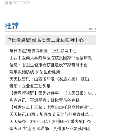
健康
2022/07/21
推荐
more
每日看点!建设高质量工业互联网中心
每日看点!建设高质量工业互联网中心
山西中医药大学附属医院获批国家中医临床教培示范中心
信息：省卫生健康委获批建设22家科研平台
筑牢救治防线 护佑生命健康
天天快资讯：山西省印发《实施方案》 鼓励三孩生育 增福利减负担
贵阳：企业复工劲头足
【世界新视野】因为这件事，《人民日报》头版点赞铜仁
焦点速讯：平塘平舟：辣椒育苗备春耕
【独家焦点】三都：七彩山鸡托起乡村创业“致富梦”
天天快讯:山西：加强春节元宵节前后森林草原防火工作
天天头条：3767.67亿！贵州687个重大项目今日集中开工
烟火旺 客流涌 流通畅｜贵州服务业复苏回暖按下“快进键”