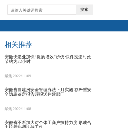
搜索
相关推荐
安徽快递业加快“提质增效”步伐 快件投递时效
节约为22小时
聚焦
2022/11/09
安徽省自建房安全管理办法下月实施 存严重安
全隐患鉴定报告须报送住建部门
聚焦
2022/11/08
安徽省不断加大对个体工商户扶持力度 形成合
力统筹协调扶持工作