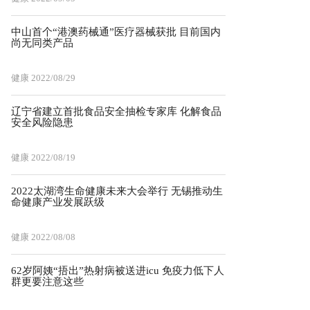
中山首个“港澳药械通”医疗器械获批 目前国内
尚无同类产品
健康
2022/08/29
辽宁省建立首批食品安全抽检专家库 化解食品
安全风险隐患
健康
2022/08/19
2022太湖湾生命健康未来大会举行 无锡推动生
命健康产业发展跃级
健康
2022/08/08
62岁阿姨“捂出”热射病被送进icu 免疫力低下人
群更要注意这些