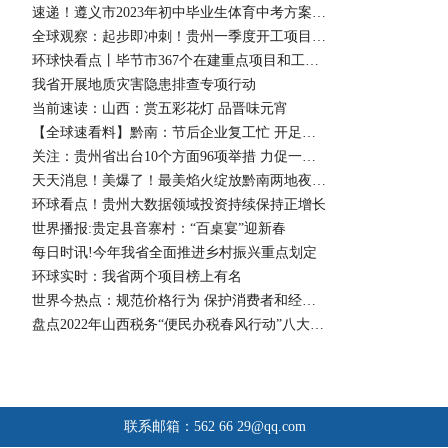
速递！遵义市2023年初中毕业生体育中考方案调整
全球观察：起步即冲刺！贵州一季度开工项目呈四个特点
环球快看点丨毕节市367个在建重点项目和工业企业复工复产
我省开展地质灾害隐患排查专项行动
当前速读：山西：赏五彩花灯 品晋味元宵
【全球速看料】黔南：节后企业复工忙 开足马力忙生产
关注：贵州省出台10个方面96项举措 力促一季度经济开好局起好步
天天消息！美爆了！最美焰火绽放黔南两地夜空！
环球看点！贵州大数据领域投资持续保持正增长
世界播报:贵定县音寨村：“百桌宴”迎新春
每日时讯!今年我省全面推进乡村振兴重点划定
环球实时：我省两个项目榜上有名
世界今热点：规范价格行为 保护消费者和经营者合法权益
盘点2022年山西税务“便民办税春风行动”八大典型经验做法
联系邮箱：562 66
29@qq.com