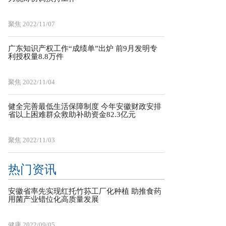
聚焦
2022/11/07
广东知识产权工作“成绩单”出炉 前9月发明专
利授权量8.8万件
聚焦
2022/11/04
健全完善最低生活保障制度 今年安徽财政安排
省以上困难群众救助补助资金82.3亿元
聚焦
2022/11/03
热门资讯
安徽省率先实现红托竹荪工厂化种植 助推食药
用菌产业错位化高质量发展
健康
2022/09/05