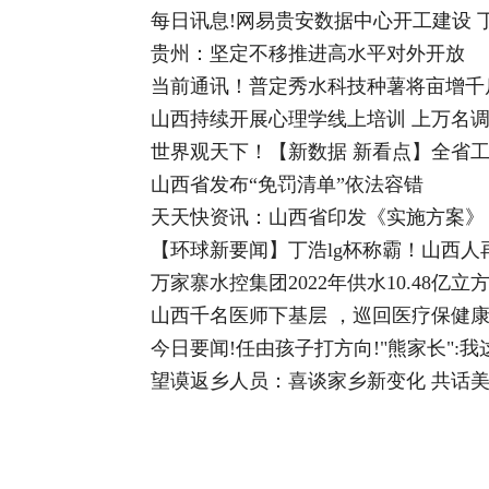
每日讯息!网易贵安数据中心开工建设
贵州：坚定不移推进高水平对外开放
当前通讯！普定秀水科技种薯将亩增千
山西持续开展心理学线上培训 上万名
世界观天下！【新数据 新看点】全省
山西省发布“免罚清单”依法容错
天天快资讯：山西省印发《实施方案》 
【环球新要闻】丁浩lg杯称霸！山西人
万家寨水控集团2022年供水10.48亿立
山西千名医师下基层 ，巡回医疗保健
今日要闻!任由孩子打方向!"熊家长":我
望谟返乡人员：喜谈家乡新变化 共话