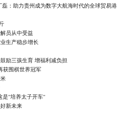
 丁磊：助力贵州成为数字大航海时代的全球贸易港
斤
调解员从中受益
工业生产稳步增长
鼓励三孩生育 增福利减负担
再获围棋世界冠军
方米
康
这是"培养太子开车"
美好新未来