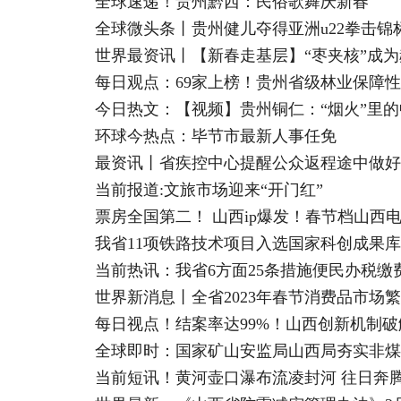
全球速递！贵州黔西：民俗歌舞庆新春
全球微头条丨贵州健儿夺得亚洲u22拳击锦
世界最资讯丨【新春走基层】“枣夹核”成
每日观点：69家上榜！贵州省级林业保障
今日热文：【视频】贵州铜仁：“烟火”里
环球今热点：毕节市最新人事任免
最资讯丨省疾控中心提醒公众返程途中做好
当前报道:文旅市场迎来“开门红”
票房全国第二！ 山西ip爆发！春节档山西
我省11项铁路技术项目入选国家科创成果库
当前热讯：我省6方面25条措施便民办税缴
世界新消息丨全省2023年春节消费品市场
每日视点！结案率达99%！山西创新机制
全球即时：国家矿山安监局山西局夯实非煤
当前短讯！黄河壶口瀑布流凌封河 往日奔