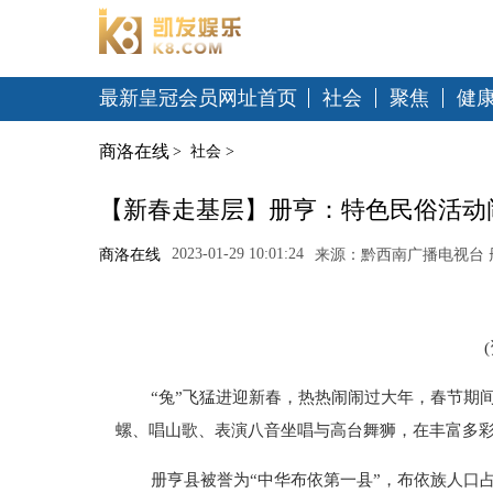
最新皇冠会员网址首页
社会
聚焦
健
商洛在线
>
社会
>
【新春走基层】册亨：特色民俗活动
2023-01-29 10:01:24
商洛在线
来源：黔西南广播电视台 
“兔”飞猛进迎新春，热热闹闹过大年，春节期
螺、唱山歌、表演八音坐唱与高台舞狮，在丰富多
册亨县被誉为“中华布依第一县”，布依族人口占