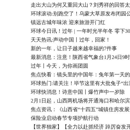
走出大山为何又重回大山？刘秀祥的回答太
环球滚动:别跑空了！乌蒙大草原发布闭园
镇远古城年味浓 迎来旅游开门红
环球今日讯！过年 | 一年时光半年冬 零下
天天热讯:声动中国丨过年，回家！
新的一年，让日子越来越幸福的7件事
最新消息：​注意！陕西省气象台1月24日
过年丨今天，为你画团圆
焦点快看：镜头里的中国年：兔年第一天的
环球热门:请关注！毕节这里有大批兔子“出
环球快消息！诗意中国丨爆竹声中一岁除
2月1日起，山西两机场将开通海口和哈尔
焦点资讯：《山西省“十四五”城镇住房发
保险业启动春节专项护航行动
【世界独家】【全力以赴抓经济 踔厉奋发