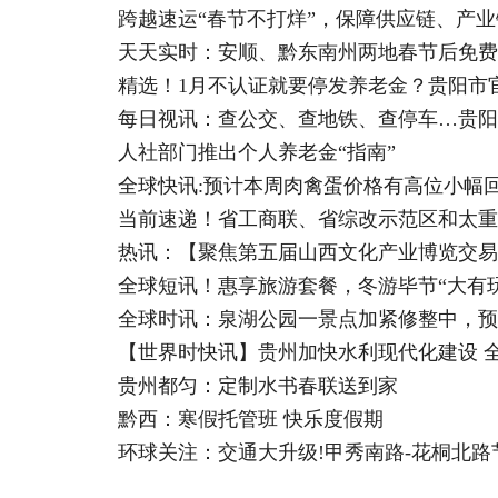
跨越速运“春节不打烊”，保障供应链、产
天天实时：安顺、黔东南州两地春节后免费
精选！1月不认证就要停发养老金？贵阳市
每日视讯：查公交、查地铁、查停车…贵阳
人社部门推出个人养老金“指南”
全球快讯:预计本周肉禽蛋价格有高位小幅
当前速递！省工商联、省综改示范区和太重
热讯：【聚焦第五届山西文化产业博览交易
全球短讯！惠享旅游套餐，冬游毕节“大有玩
全球时讯：泉湖公园一景点加紧修整中，预
【世界时快讯】贵州加快水利现代化建设 
贵州都匀：定制水书春联送到家
黔西：寒假托管班 快乐度假期
环球关注：交通大升级!甲秀南路-花桐北