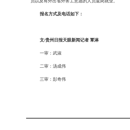
员以及有外出省外务工意愿的人员返岗就业。
报名方式及电话如下：
文/贵州日报天眼新闻记者 覃淋
一审：武淑
二审：汤成伟
三审：彭奇伟
标签：