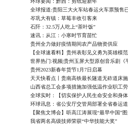
环球要闻：黔西：剪纸迎新年
全球报道:贵阳三大火车站春运火车票预售已
岑巩大有镇：草莓丰收引客来
石阡：32.5万人吃上“茶叶饭”
速讯：从江：小寒时节育苗忙
贵州全力做好疫情期间农产品物资供应
【全球速看料】贵州表彰见义勇为英雄模范 
世界热门:视频|贵州玉屏大型原创音乐剧《
贵州2023新春年货节1月7日启幕
天天快看点丨贵南高铁最长隧道无砟道床施
山西省总工会多项措施加强低温作业职工劳
全球实时：【切实保护人民生命安全和身体
环球讯息：省公安厅交管局部署全省春运道
【聚焦文博会】听高江涛展现“最早中国”图
我省两名高级技师荣获“中华技能大奖”