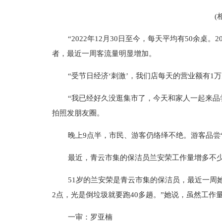
(
“2022年12月30日至今，每天平均有50余桌。
者，最近一周客流量明显增加。
“受节日经济‘刺激’，我们店每天的营业额有1
“我已经好久没逛集市了，今天和家人一起来品
拍照发朋友圈。
晚上9点半，市民、游客仍络绎不绝。游客品
最近，青云市集的保洁员兰安荣工作量增多不
51岁的兰安荣是青云市集的保洁员，最近一周
2点，光是倒垃圾就要跑40多趟。”她说，虽然工
一审：罗亚楠